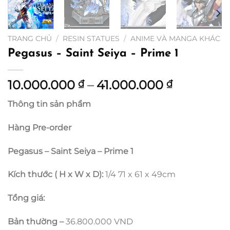
TRANG CHỦ
/
RESIN STATUES
/
ANIME VÀ MANGA KHÁC
Pegasus – Saint Seiya – Prime 1
Khoảng
10.000.000
–
41.000.000
₫
₫
giá:
Thông tin sản phẩm
từ
10.000.0
Hàng Pre-order
đến
41.000.0
Pegasus – Saint Seiya – Prime 1
Kích thước ( H x W x D):
1/4 71 x 61 x 49cm
Tổng giá:
Bản thường –
36.800.000 VND