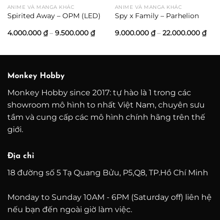
ANIME VÀ MANGA KHÁC
ANIME VÀ MANGA KHÁC
Spirited Away – OPM (LED)
Spy x Family – Parhelion
hoảng
Khoảng
Kho
4.000.000
₫
–
9.500.000
₫
9.000.000
₫
–
22.000.000
₫
iá:
giá:
giá:
ừ
từ
từ
5.200.000 ₫
4.000.000 ₫
9.0
ến
đến
đến
3.000.000 ₫
9.500.000 ₫
22.
Monkey Hobby
Monkey Hobby since 2017: tự hào là 1 trong các
showroom mô hình to nhất Việt Nam, chuyên sưu
tầm và cung cấp các mô hình chính hãng trên thế
giới.
Địa chỉ
18 đường số 5 Tạ Quang Bửu, P5,Q8, TP.Hồ Chí Minh
Monday to Sunday 10AM - 6PM (Saturday off) liên hệ
nếu bạn đến ngoài giờ làm việc.