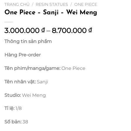
TRANG CHỦ
/
RESIN STATUES
/
ONE PIECE
One Piece – Sanji – Wei Meng
Khoảng
3.000.000
–
8.700.000
₫
₫
giá:
Thông tin sản phẩm
từ
3.000.000 
Hàng Pre-order
đến
8.700.000 
Tên phim/manga/game:
One Piece
Tên nhân vật:
Sanji
Studio:
Wei Meng
Tỉ lệ:
1/8
Số bản:
38