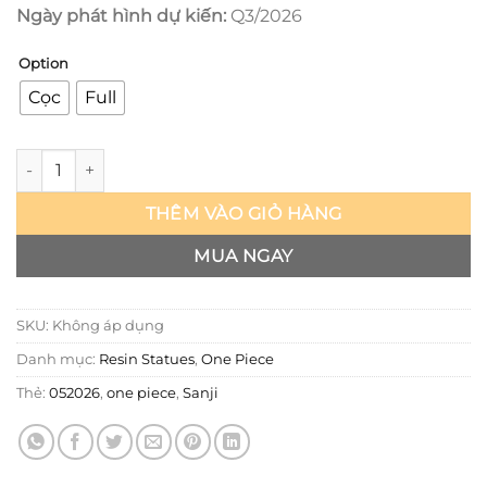
Ngày phát hình dự kiến:
Q3/2026
Option
Cọc
Full
One Piece - Sanji - Wei Meng số lượng
THÊM VÀO GIỎ HÀNG
MUA NGAY
SKU:
Không áp dụng
Danh mục:
Resin Statues
,
One Piece
Thẻ:
052026
,
one piece
,
Sanji