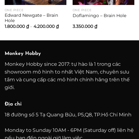
ONE PIECE
ONE PIECE
Edward Newgate – Brain
Doflamingo – Brain Hole
Hole
ng
Khoảng
1.800.000
₫
–
4.200.000
₫
3.350.000
₫
giá:
từ
00 ₫
1.800.000 ₫
đến
000 ₫
4.200.000 ₫
Monkey Hobby
Monkey Hobby since 2017: tự hào là 1 trong các
showroom mô hình to nhất Việt Nam, chuyên sưu
tầm và cung cấp các mô hình chính hãng trên thế
giới.
Địa chỉ
18 đường số 5 Tạ Quang Bửu, P5,Q8, TP.Hồ Chí Minh
Monday to Sunday 10AM - 6PM (Saturday off) liên hệ
nếu bạn đến ngoài giờ làm việc.