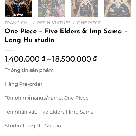
TRANG CHỦ
/
RESIN STATUES
/
ONE PIECE
One Piece – Five Elders & Imp Sama –
Long Hu studio
Khoảng
1.400.000
–
18.500.000
₫
₫
giá:
Thông tin sản phẩm
từ
1.400.000 
Hàng Pre-order
đến
18.500.000
Tên phim/manga/game:
One Piece
Tên nhân vật:
Five Elders | Imp Sama
Studio:
Long Hu Studio