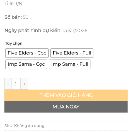
Tỉ lệ:
1/8
Số bản:
50
Ngày phát hình dự kiến:
quý 1/2026
Tùy chọn
Five Elders - Cọc
Five Elders - Full
Imp Sama - Cọc
Imp Sama - Full
One Piece - Five Elders & Imp Sama - Long Hu studio số lượn
THÊM VÀO GIỎ HÀNG
MUA NGAY
SKU:
Không áp dụng