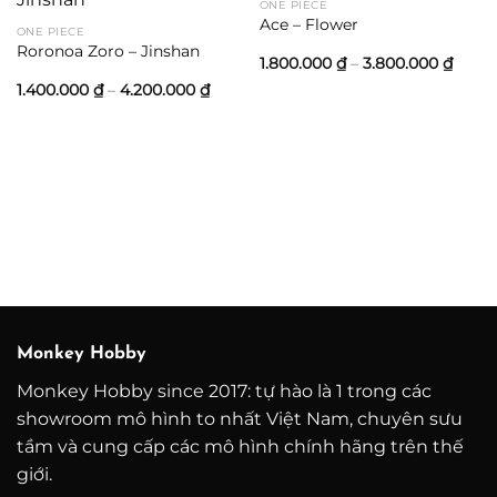
ONE PIECE
Ace – Flower
ONE PIECE
Roronoa Zoro – Jinshan
Khoả
1.800.000
₫
–
3.800.000
₫
giá:
Khoảng
1.400.000
₫
–
4.200.000
₫
từ
giá:
1.800
từ
đến
1.400.000 ₫
3.800
đến
4.200.000 ₫
Monkey Hobby
Monkey Hobby since 2017: tự hào là 1 trong các
showroom mô hình to nhất Việt Nam, chuyên sưu
tầm và cung cấp các mô hình chính hãng trên thế
giới.