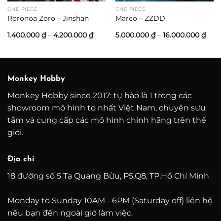
ONE PIECE
ONE PIECE
Roronoa Zoro – Jinshan
Marco – ZZDD
Khoảng
Kho
1.400.000
₫
–
4.200.000
₫
5.000.000
₫
–
16.000.000
₫
giá:
giá:
từ
từ
1.400.000 ₫
5.00
đến
đến
4.200.000 ₫
16.0
Monkey Hobby
Monkey Hobby since 2017: tự hào là 1 trong các
showroom mô hình to nhất Việt Nam, chuyên sưu
tầm và cung cấp các mô hình chính hãng trên thế
giới.
Địa chỉ
18 đường số 5 Tạ Quang Bửu, P5,Q8, TP.Hồ Chí Minh
Monday to Sunday 10AM - 6PM (Saturday off) liên hệ
nếu bạn đến ngoài giờ làm việc.