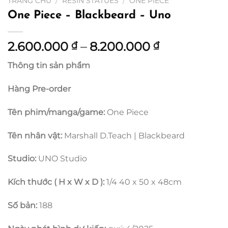
TRANG CHỦ
/
RESIN STATUES
/
ONE PIECE
One Piece – Blackbeard – Uno
Khoảng
2.600.000
–
8.200.000
₫
₫
giá:
Thông tin sản phẩm
từ
2.600.000 
Hàng Pre-order
đến
8.200.000 
Tên phim/manga/game:
One Piece
Tên nhân vật:
Marshall D.Teach | Blackbeard
Studio:
UNO Studio
Kích thước ( H x W x D ):
1/4 40 x 50 x 48cm
Số bản:
188