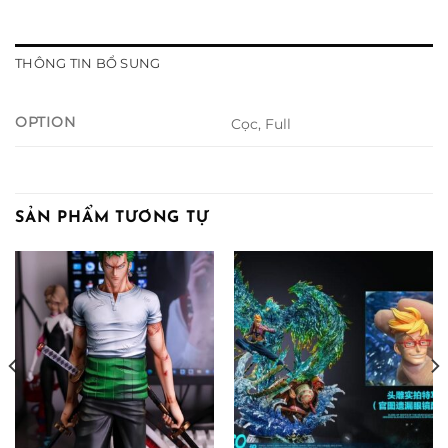
THÔNG TIN BỔ SUNG
OPTION
Cọc, Full
SẢN PHẨM TƯƠNG TỰ
ảng
00.000 ₫
00.000 ₫