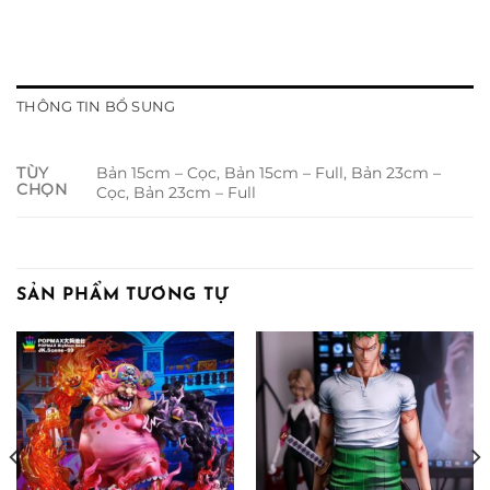
THÔNG TIN BỔ SUNG
Bản 15cm – Cọc, Bản 15cm – Full, Bản 23cm –
TÙY
CHỌN
Cọc, Bản 23cm – Full
SẢN PHẨM TƯƠNG TỰ
ảng