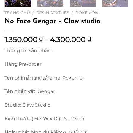
TRANG CHỦ
/
RESIN STATUES
/
POKEMON
No Face Gengar – Claw studio
Khoảng
1.350.000
–
4.300.000
₫
₫
giá:
Thông tin sản phẩm
từ
1.350.000 ₫
Hàng Pre-order
đến
4.300.000 ₫
Tên phim/manga/game:
Pokemon
Tên nhân vật:
Gengar
Studio:
Claw Studio
Kích thước ( H x W x D ):
15 – 23cm
Ngày phát hình dự kiến:
quý 1/2026