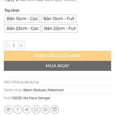
Tùy chọn
Bản 15cm - Cọc
Bản 15cm - Full
Bản 23cm - Cọc
Bản 23cm - Full
No Face Gengar - Claw studio số lượng
THÊM VÀO GIỎ HÀNG
MUA NGAY
SKU:
Không áp dụng
Danh mục:
Resin Statues
,
Pokemon
Thẻ:
112025
,
No Face Gengar