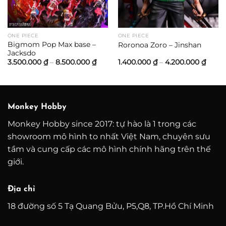
0.000 ₫
0.000 ₫
ONE PIECE
ONE PIECE
Bigmom Pop Max base –
Roronoa Zoro – Jinshan
Jacksdo
Khoảng
Khoả
3.500.000
₫
–
8.500.000
₫
1.400.000
₫
–
4.200.000
₫
giá:
giá:
từ
từ
3.500.000 ₫
1.400
đến
đến
8.500.000 ₫
4.200
Monkey Hobby
Monkey Hobby since 2017: tự hào là 1 trong các
showroom mô hình to nhất Việt Nam, chuyên sưu
tầm và cung cấp các mô hình chính hãng trên thế
giới.
Địa chỉ
18 đường số 5 Tạ Quang Bửu, P5,Q8, TP.Hồ Chí Minh