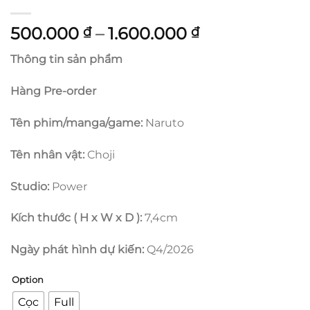
Khoảng
500.000
–
1.600.000
₫
₫
giá:
Thông tin sản phẩm
từ
500.000 ₫
Hàng Pre-order
đến
1.600.000 ₫
Tên phim/manga/game:
Naruto
Tên nhân vật:
Choji
Studio:
Power
Kích thước ( H x W x D ):
7,4cm
Ngày phát hình dự kiến:
Q4/2026
Option
Cọc
Full