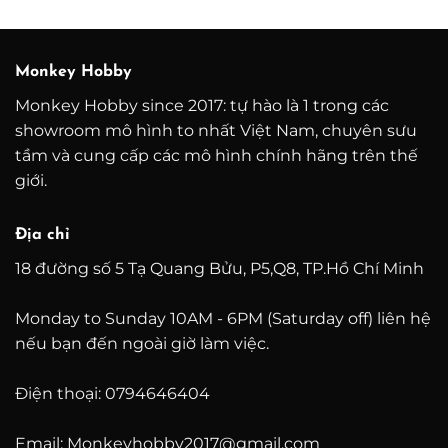
từ
từ
600.000 ₫
2.800.000 ₫
1.800
n
đến
đến
200.000 ₫
5.800.000 ₫
4.200
Monkey Hobby
Monkey Hobby since 2017: tự hào là 1 trong các
showroom mô hình to nhất Việt Nam, chuyên sưu
tầm và cung cấp các mô hình chính hãng trên thế
giới.
Địa chỉ
18 đường số 5 Tạ Quang Bửu, P5,Q8, TP.Hồ Chí Minh
Monday to Sunday 10AM - 6PM (Saturday off) liên hệ
nếu bạn đến ngoài giờ làm việc.
Điện thoại: 0794646404
Email: Monkeyhobby2017@gmail.com