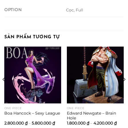
OPTION
Cọc, Full
SẢN PHẨM TƯƠNG TỰ
ONE PIECE
ONE PIECE
Edward Newgate – Brain
Boa Hancock – Sexy League
Hole
oảng
Khoảng
Khoả
2.800.000
₫
–
5.800.000
₫
1.800.000
₫
–
4.200.000
₫
:
giá:
giá: