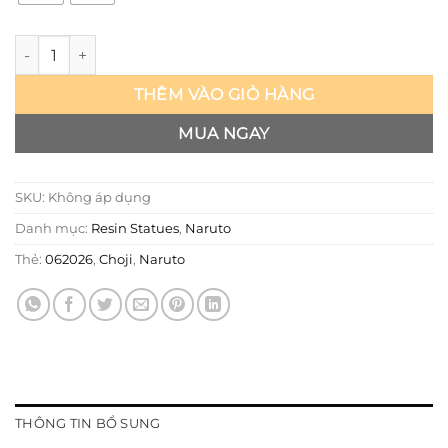
Naruto - Choji - Power số lượng
THÊM VÀO GIỎ HÀNG
MUA NGAY
SKU:
Không áp dụng
Danh mục:
Resin Statues
,
Naruto
Thẻ:
062026
,
Choji
,
Naruto
THÔNG TIN BỔ SUNG