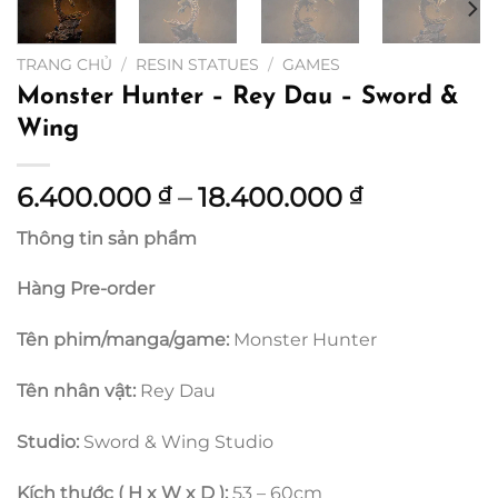
TRANG CHỦ
/
RESIN STATUES
/
GAMES
Monster Hunter – Rey Dau – Sword &
Wing
Khoảng
6.400.000
–
18.400.000
₫
₫
giá:
Thông tin sản phẩm
từ
6.400.000
Hàng Pre-order
đến
18.400.00
Tên phim/manga/game:
Monster Hunter
Tên nhân vật:
Rey Dau
Studio:
Sword & Wing Studio
Kích thước ( H x W x D ):
53 – 60cm