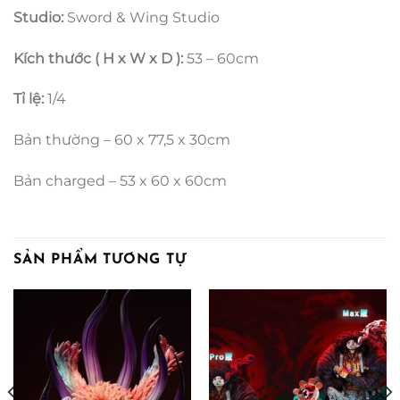
Studio:
Sword & Wing Studio
Kích thước ( H x W x D ):
53 – 60cm
Tỉ lệ:
1/4
Bản thường – 60 x 77,5 x 30cm
Bản charged – 53 x 60 x 60cm
SẢN PHẨM TƯƠNG TỰ
ảng