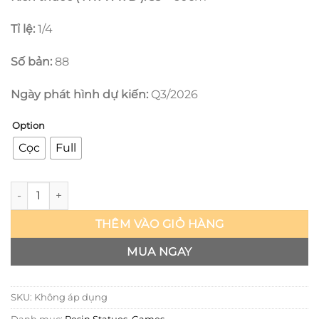
Tỉ lệ:
1/4
Số bản:
88
Ngày phát hình dự kiến:
Q3/2026
Option
Cọc
Full
Monster Hunter - Rey Dau - Sword & Wing số lượng
THÊM VÀO GIỎ HÀNG
MUA NGAY
SKU:
Không áp dụng