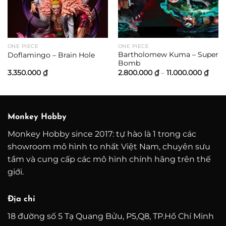
00.000 ₫
00.000 ₫
ONE PIECE
ONE PIECE
Bartholomew Kuma – Super
Doflamingo – Brain Hole
Bomb
Kho
3.350.000
₫
2.800.000
₫
–
11.000.000
₫
giá:
từ
2.80
đến
11.00
Monkey Hobby
Monkey Hobby since 2017: tự hào là 1 trong các
showroom mô hình to nhất Việt Nam, chuyên sưu
tầm và cung cấp các mô hình chính hãng trên thế
giới.
Địa chỉ
18 đường số 5 Tạ Quang Bửu, P5,Q8, TP.Hồ Chí Minh