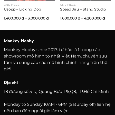
ONE PIECE
ONE PIECE
Usopp – Licking Dog
Speed Jiru – Stand Studio
oảng
Khoảng
Khoả
1.400.000
₫
–
3.000.000
₫
1.600.000
₫
–
4.200.000
₫
:
giá:
giá:
từ
từ
600.000 ₫
1.400.000 ₫
1.600
n
đến
đến
200.000 ₫
3.000.000 ₫
4.200
Monkey Hobby
Monkey Hobby since 2017: tự hào là 1 trong các
showroom mô hình to nhất Việt Nam, chuyên sưu
tầm và cung cấp các mô hình chính hãng trên thế
giới.
Địa chỉ
18 đường số 5 Tạ Quang Bửu, P5,Q8, TP.Hồ Chí Minh
Monday to Sunday 10AM - 6PM (Saturday off) liên hệ
nếu bạn đến ngoài giờ làm việc.