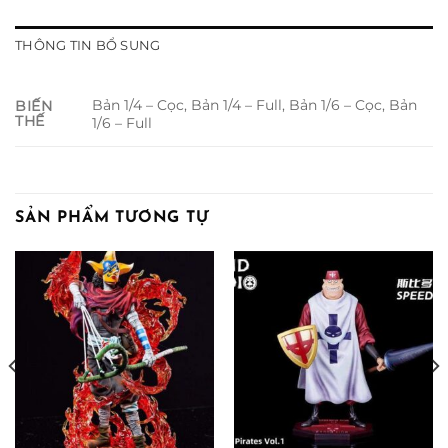
THÔNG TIN BỔ SUNG
Bản 1/4 – Cọc, Bản 1/4 – Full, Bản 1/6 – Cọc, Bản
BIẾN
THẾ
1/6 – Full
SẢN PHẨM TƯƠNG TỰ