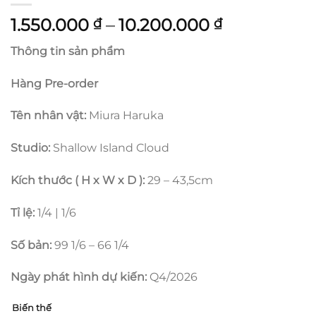
Khoảng
1.550.000
–
10.200.000
₫
₫
giá:
Thông tin sản phẩm
từ
1.550.000 ₫
Hàng Pre-order
đến
10.200.000
Tên nhân vật:
Miura Haruka
Studio:
Shallow Island Cloud
Kích thước ( H x W x D ):
29 – 43,5cm
Tỉ lệ:
1/4 | 1/6
Số bản:
99 1/6 – 66 1/4
Ngày phát hình dự kiến:
Q4/2026
Biến thế