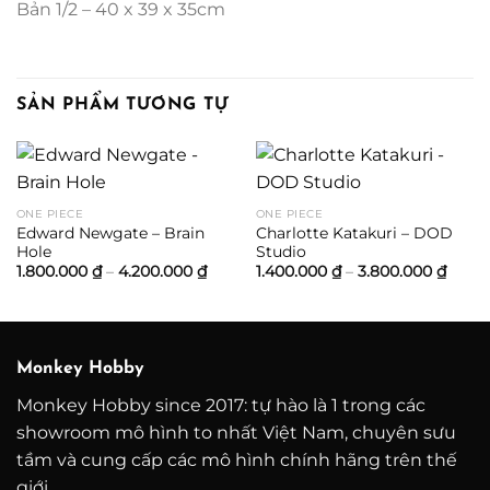
Bản 1/2 – 40 x 39 x 35cm
SẢN PHẨM TƯƠNG TỰ
ONE PIECE
ONE PIECE
Edward Newgate – Brain
Charlotte Katakuri – DOD
Hole
Studio
Khoảng
Khoả
1.800.000
₫
–
4.200.000
₫
1.400.000
₫
–
3.800.000
₫
giá:
giá:
từ
từ
1.800.000 ₫
1.400
đến
đến
4.200.000 ₫
3.800
Monkey Hobby
Monkey Hobby since 2017: tự hào là 1 trong các
showroom mô hình to nhất Việt Nam, chuyên sưu
tầm và cung cấp các mô hình chính hãng trên thế
giới.