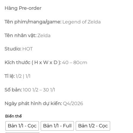
5.000.000
Hàng Pre-order
đến
33.000.00
Tên phim/manga/game:
Legend of Zelda
Tên nhân vật:
Zelda
Studio:
HOT
Kích thước ( H x W x D ):
40 – 80cm
Tỉ lệ:
1/2 | 1/1
Số bản:
100 1/2 – 30 1/1
Ngày phát hình dự kiến:
Q4/2026
Biến thế
Bản 1/1 - Cọc
Bản 1/1 - Full
Bản 1/2 - Cọc