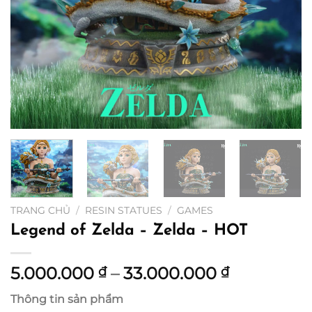
TRANG CHỦ
/
RESIN STATUES
/
GAMES
Legend of Zelda – Zelda – HOT
Khoảng
5.000.000
–
33.000.000
₫
₫
giá:
Thông tin sản phẩm
từ