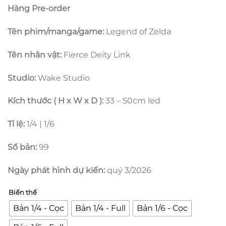
4.000.000
Hàng Pre-order
đến
17.250.000
Tên phim/manga/game:
Legend of Zelda
Tên nhân vật:
Fierce Deity Link
Studio:
Wake Studio
Kích thước ( H x W x D ):
33 – 50cm led
Tỉ lệ:
1/4 | 1/6
Số bản:
99
Ngày phát hình dự kiến:
quý 3/2026
Biến thế
Bản 1/4 - Cọc
Bản 1/4 - Full
Bản 1/6 - Cọc