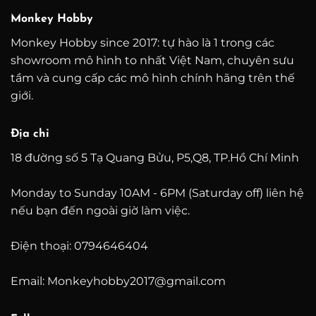
60.000.000 ₫
16.0
Monkey Hobby
Monkey Hobby since 2017: tự hào là 1 trong các
showroom mô hình to nhất Việt Nam, chuyên sưu
tầm và cung cấp các mô hình chính hãng trên thế
giới.
Địa chỉ
18 đường số 5 Tạ Quang Bửu, P5,Q8, TP.Hồ Chí Minh
Monday to Sunday 10AM - 6PM (Saturday off) liên hệ
nếu bạn đến ngoài giờ làm việc.
Điện thoại: 0794646404
Email: Monkeyhobby2017@gmail.com