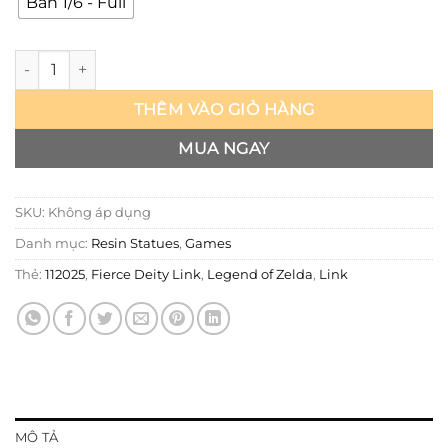
Bản 1/6 - Full
Legend of Zelda - Fierce Deity Link - Wake studio số lượng
THÊM VÀO GIỎ HÀNG
MUA NGAY
SKU:
Không áp dụng
Danh mục:
Resin Statues
,
Games
Thẻ:
112025
,
Fierce Deity Link
,
Legend of Zelda
,
Link
MÔ TẢ