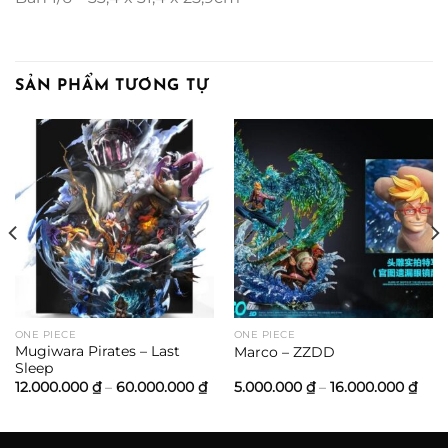
SẢN PHẨM TƯƠNG TỰ
oảng
:
200.000 ₫
n
.000.000 ₫
ONE PIECE
ONE PIECE
Mugiwara Pirates – Last
Marco – ZZDD
Sleep
Khoảng
Kho
12.000.000
₫
–
60.000.000
₫
5.000.000
₫
–
16.000.000
₫
giá:
giá:
từ
từ
12.000.000 ₫
5.00
đến
đến