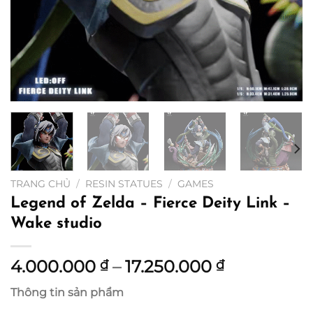
TRANG CHỦ
/
RESIN STATUES
/
GAMES
Legend of Zelda – Fierce Deity Link –
Wake studio
Khoảng
4.000.000
–
17.250.000
₫
₫
giá:
Thông tin sản phẩm
từ