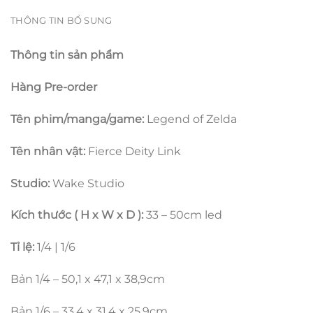
THÔNG TIN BỔ SUNG
Thông tin sản phẩm
Hàng Pre-order
Tên phim/manga/game:
Legend of Zelda
Tên nhân vật:
Fierce Deity Link
Studio:
Wake Studio
Kích thước ( H x W x D ):
33 – 50cm led
Tỉ lệ:
1/4 | 1/6
Bản 1/4 – 50,1 x 47,1 x 38,9cm
Bản 1/6 – 33,4 x 31,4 x 25,9cm