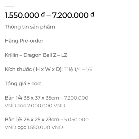
Khoảng
1.550.000
–
7.200.000
₫
₫
giá:
Thông tin sản phẩm
từ
1.550.000 ₫
Hàng Pre-order
đến
7.200.000 ₫
Krillin – Dragon Ball Z – LZ
Kích thước ( H x W x D):
Tỉ lệ 1/4 – 1/6
Tổng giá + cọc:
Bản 1/4 38 x 37 x 35cm
–
7.200.000
VND
cọc
2.000.000 VND
Bản 1/6 26 x 25 x 23cm
–
5.050.000
VND
cọc
1.550.000 VND