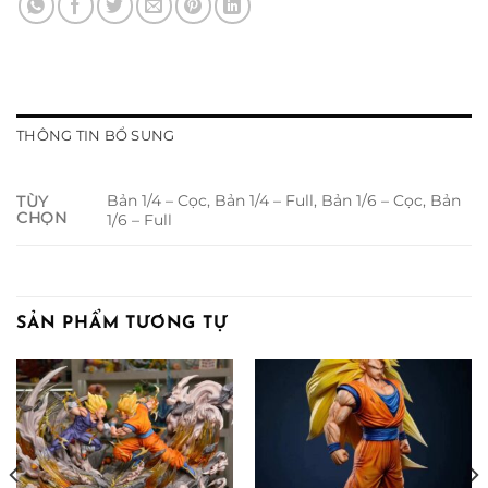
THÔNG TIN BỔ SUNG
Bản 1/4 – Cọc, Bản 1/4 – Full, Bản 1/6 – Cọc, Bản
TÙY
CHỌN
1/6 – Full
SẢN PHẨM TƯƠNG TỰ
oảng
:
00.000 ₫