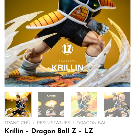
TRANG CHỦ
/
RESIN STATUES
/
DRAGON BALL
Krillin – Dragon Ball Z – LZ