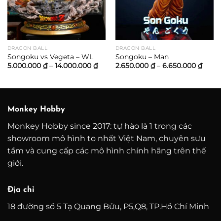
n
000.000 ₫
DRAGON BALL
DRAGON BALL
Songoku vs Vegeta – WL
Songoku – Man
Khoảng
Khoả
5.000.000
₫
–
14.000.000
₫
2.650.000
₫
–
6.650.000
₫
giá:
giá:
từ
từ
5.000.000 ₫
2.650
đến
đến
14.000.000 ₫
6.650
Monkey Hobby
Monkey Hobby since 2017: tự hào là 1 trong các
showroom mô hình to nhất Việt Nam, chuyên sưu
tầm và cung cấp các mô hình chính hãng trên thế
giới.
Địa chỉ
18 đường số 5 Tạ Quang Bửu, P5,Q8, TP.Hồ Chí Minh