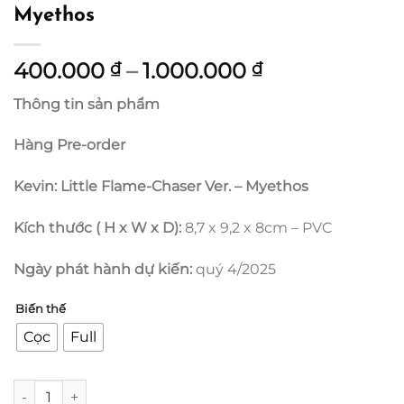
Myethos
Khoảng
400.000
–
1.000.000
₫
₫
giá:
Thông tin sản phẩm
từ
400.000 ₫
Hàng Pre-order
đến
1.000.000 ₫
Kevin: Little Flame-Chaser Ver. – Myethos
Kích thước ( H x W x D):
8,7 x 9,2 x 8cm – PVC
Ngày phát hành dự kiến:
quý 4/2025
Biến thế
Cọc
Full
Kevin: Little Flame-Chaser Ver. - Myethos số lượng