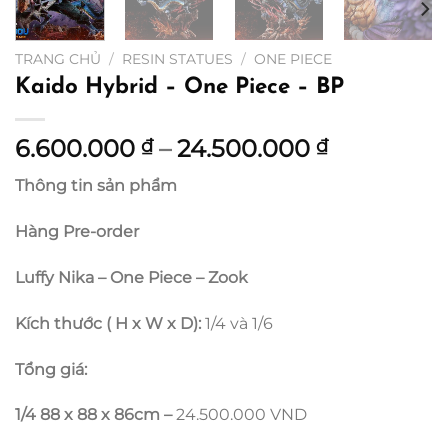
TRANG CHỦ
/
RESIN STATUES
/
ONE PIECE
Kaido Hybrid – One Piece – BP
Khoảng
6.600.000
–
24.500.000
₫
₫
giá:
Thông tin sản phẩm
từ
6.600.000
Hàng Pre-order
đến
24.500.00
Luffy Nika – One Piece – Zook
Kích thước ( H x W x D):
1/4 và 1/6
Tổng giá:
1/4 88 x 88 x 86cm –
24.500.000 VND