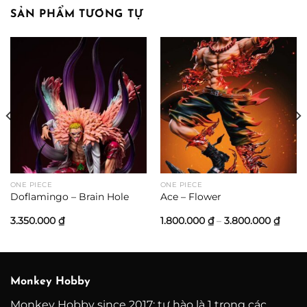
SẢN PHẨM TƯƠNG TỰ
ONE PIECE
ONE PIECE
Doflamingo – Brain Hole
Ace – Flower
ng
Khoả
3.350.000
₫
1.800.000
₫
–
3.800.000
₫
giá:
từ
00 ₫
1.800
đến
000 ₫
3.800
Monkey Hobby
Monkey Hobby since 2017: tự hào là 1 trong các