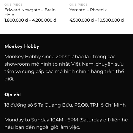
ONE PIECE
ONE PIECE
Edward Newgate – Brain
Yamato – Phoenix
Hole
ảng
Khoảng
Kho
1.800.000
₫
–
4.200.000
₫
4.500.000
₫
–
10.500.000
₫
giá:
giá:
từ
từ
0.000 ₫
1.800.000 ₫
4.50
đến
đến
0.000 ₫
4.200.000 ₫
10.5
Monkey Hobby
Monkey Hobby since 2017: tự hào là 1 trong các
showroom mô hình to nhất Việt Nam, chuyên sưu
tầm và cung cấp các mô hình chính hãng trên thế
giới.
Địa chỉ
18 đường số 5 Tạ Quang Bửu, P5,Q8, TP.Hồ Chí Minh
Monday to Sunday 10AM - 6PM (Saturday off) liên hệ
nếu bạn đến ngoài giờ làm việc.