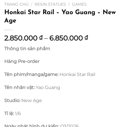
TRANG CHỦ
/
RESIN STATUES
/
GAMES
Honkai Star Rail – Yao Guang – New
Age
Khoảng
2.850.000
–
6.850.000
₫
₫
giá:
Thông tin sản phẩm
từ
2.850.000 ₫
Hàng Pre-order
đến
6.850.000 
Tên phim/manga/game:
Honkai Star Rail
Tên nhân vật:
Yao Guang
Studio:
New Age
Tỉ lệ:
1/6
Ngày phát hình dự kiến:
Q3/2026