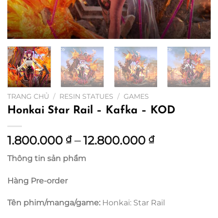
TRANG CHỦ
/
RESIN STATUES
/
GAMES
Honkai Star Rail – Kafka – KOD
Khoảng
1.800.000
–
12.800.000
₫
₫
giá:
Thông tin sản phẩm
từ
1.800.000 
Hàng Pre-order
đến
12.800.000
Tên phim/manga/game:
Honkai: Star Rail