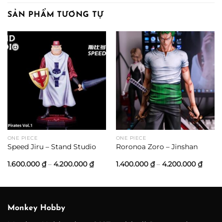
SẢN PHẨM TƯƠNG TỰ
ONE PIECE
ONE PIECE
Speed Jiru – Stand Studio
Roronoa Zoro – Jinshan
Khoảng
Khoả
1.600.000
₫
–
4.200.000
₫
1.400.000
₫
–
4.200.000
₫
giá:
giá:
từ
từ
1.600.000 ₫
1.400
đến
đến
4.200.000 ₫
4.200
Monkey Hobby