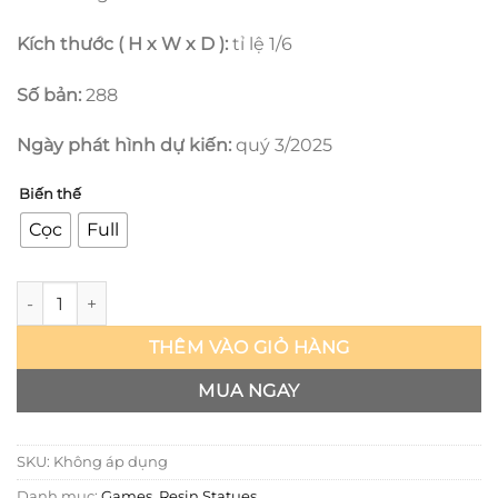
Kích thước ( H x W x D ):
tỉ lệ 1/6
Số bản:
288
Ngày phát hình dự kiến:
quý 3/2025
Biến thế
Cọc
Full
Honkai Star Rail - Kafka - Jigenworld số lượng
THÊM VÀO GIỎ HÀNG
MUA NGAY
SKU:
Không áp dụng
Danh mục:
Games
,
Resin Statues