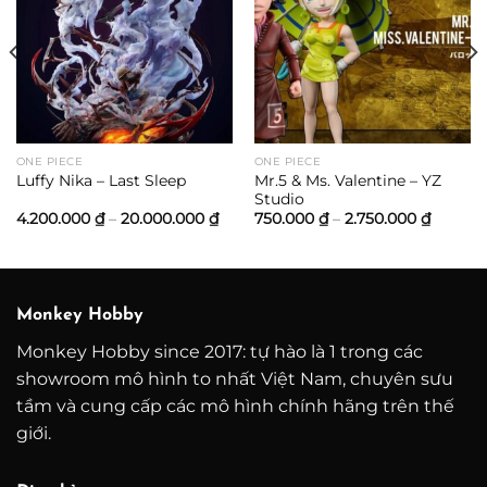
oảng
:
500.000 ₫
n
.500.000 ₫
ONE PIECE
ONE PIECE
Mr.5 & Ms. Valentine – YZ
Luffy Nika – Last Sleep
Studio
Khoảng
Khoản
4.200.000
₫
–
20.000.000
₫
750.000
₫
–
2.750.000
₫
giá:
giá:
từ
từ
4.200.000 ₫
750.000
đến
đến
20.000.000 ₫
2.750.0
Monkey Hobby
Monkey Hobby since 2017: tự hào là 1 trong các
showroom mô hình to nhất Việt Nam, chuyên sưu
tầm và cung cấp các mô hình chính hãng trên thế
giới.