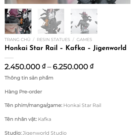
TRANG CHỦ
/
RESIN STATUES
/
GAMES
Honkai Star Rail – Kafka – Jigenworld
Khoảng
2.450.000
–
6.250.000
₫
₫
giá:
Thông tin sản phẩm
từ
2.450.000 
Hàng Pre-order
đến
6.250.000 ₫
Tên phim/manga/game:
Honkai Star Rail
Tên nhân vật:
Kafka
Studio:
Jigenworld Studio