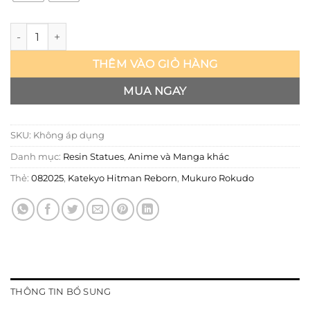
Hitman Reborn - Mukuro Rokudo - ILL số lượng
THÊM VÀO GIỎ HÀNG
MUA NGAY
SKU:
Không áp dụng
Danh mục:
Resin Statues
,
Anime và Manga khác
Thẻ:
082025
,
Katekyo Hitman Reborn
,
Mukuro Rokudo
THÔNG TIN BỔ SUNG