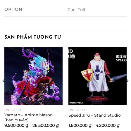
OPTION
Cọc, Full
SẢN PHẨM TƯƠNG TỰ
ng
00 ₫
000 ₫
ONE PIECE
ONE PIECE
Yamato – Anime Mason
Speed Jiru – Stand Studio
(bản quyền)
Khoảng
Khoả
9.500.000
₫
–
26.500.000
₫
1.600.000
₫
–
4.200.000
₫
giá:
giá: