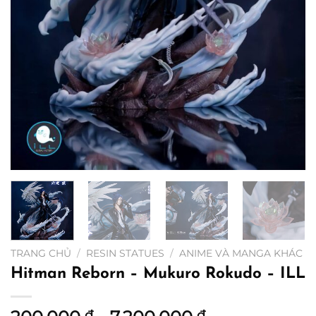
TRANG CHỦ
/
RESIN STATUES
/
ANIME VÀ MANGA KHÁC
Hitman Reborn – Mukuro Rokudo – ILL
₫
₫