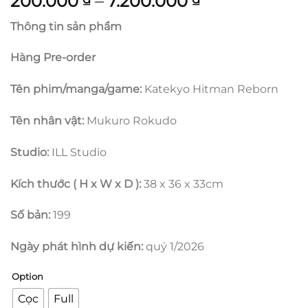
Khoảng
200.000
–
7.200.000
giá:
Thông tin sản phẩm
từ
200.000 ₫
Hàng Pre-order
đến
7.200.000 ₫
Tên phim/manga/game:
Katekyo Hitman Reborn
Tên nhân vật:
Mukuro Rokudo
Studio:
ILL Studio
Kích thước ( H x W x D ):
38 x 36 x 33cm
Số bản:
199
Ngày phát hình dự kiến:
quý 1/2026
Option
Cọc
Full