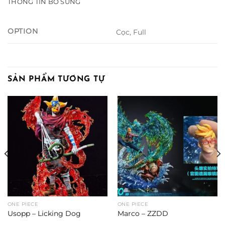
THÔNG TIN BỔ SUNG
OPTION
Cọc, Full
SẢN PHẨM TƯƠNG TỰ
ONE PIECE
ONE PIECE
Usopp – Licking Dog
Marco – ZZDD