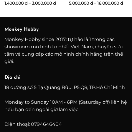
ảng
Khoảng
Kho
1.400.000
₫
–
3.000.000
₫
5.000.000
₫
–
16.000.000
₫
giá:
giá:
từ
từ
0.000 ₫
1.400.000 ₫
5.00
đến
đến
0.000 ₫
3.000.000 ₫
16.0
Monkey Hobby
Monkey Hobby since 2017: tự hào là 1 trong các
showroom mô hình to nhất Việt Nam, chuyên sưu
tầm và cung cấp các mô hình chính hãng trên thế
giới.
Địa chỉ
18 đường số 5 Tạ Quang Bửu, P5,Q8, TP.Hồ Chí Minh
Monday to Sunday 10AM - 6PM (Saturday off) liên hệ
nếu bạn đến ngoài giờ làm việc.
Điện thoại: 0794646404