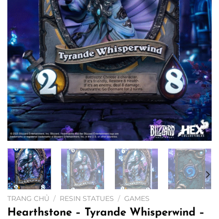
TRANG CHỦ
/
RESIN STATUES
/
GAMES
Hearthstone – Tyrande Whisperwind –