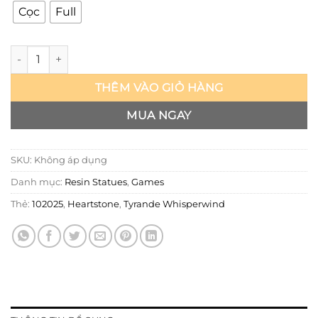
Cọc
Full
Hearthstone - Tyrande Whisperwind - Hex Collectibles số lượn
THÊM VÀO GIỎ HÀNG
MUA NGAY
SKU:
Không áp dụng
Danh mục:
Resin Statues
,
Games
Thẻ:
102025
,
Heartstone
,
Tyrande Whisperwind