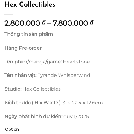
Hex Collectibles
Khoảng
2.800.000
–
7.800.000
₫
₫
giá:
Thông tin sản phẩm
từ
2.800.000 
Hàng Pre-order
đến
7.800.000 
Tên phim/manga/game:
Heartstone
Tên nhân vật:
Tyrande Whisperwind
Studio:
Hex Collectibles
Kích thước ( H x W x D ):
31 x 22,4 x 12,6cm
Ngày phát hình dự kiến:
quý 1/2026
Option