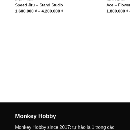
Speed Jiru – Stand Studio
Ace – Flowe
Khoảng
1.600.000
₫
–
4.200.000
₫
1.800.000
₫
giá:
từ
1.600.000 ₫
đến
4.200.000 ₫
Monkey Hobby
Monkey Hobby since 2017: tự hào là 1 trong các