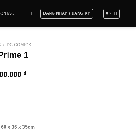
ĐĂNG NHẬP / ĐĂNG KÝ
0
₫
CONTACT
S
/
DC COMICS
Prime 1
Khoảng
000.000
₫
giá:
từ
10.000.000 ₫
đến
47.000.000 ₫
4 60 x 36 x 35cm