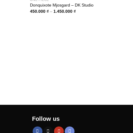
Donquixote Mjosgard – DK Studio
Khoảng
450.000
₫
–
1.450.000
₫
giá:
từ
00 ₫
450.000 ₫
đến
00 ₫
1.450.000 ₫
ONE 
Mage
2.40
Follow us