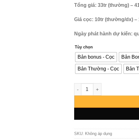
Tổng giá: 33tr (thường) – 41
Giá cọc: 10tr (thường/dx) –
Ngày phát hành dự kiến: qu
Tùy chọn
Bản bonus - Cọc
Bản Bon
Bản Thường - Cọc
Bản T
Harley Quinn - Prime 1 số lượ
SKU:
Không áp dụng