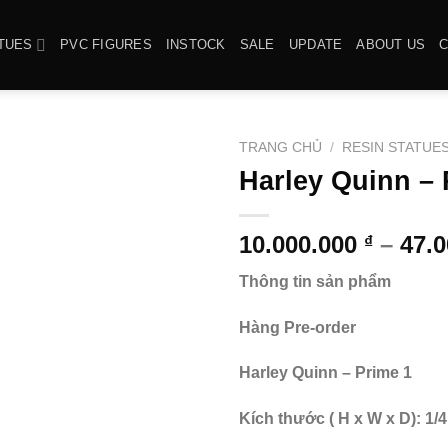
TUES
PVC FIGURES
INSTOCK
SALE
UPDATE
ABOUT US
TRANG CHỦ
/
RESIN STATUE
Harley Quinn – 
10.000.000
–
47.
₫
Thông tin sản phẩm
Hàng Pre-order
Harley Quinn – Prime 1
Kích thước ( H x W x D): 1/