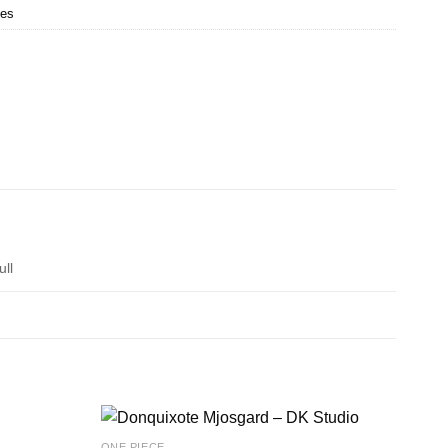
ues
ll
ONE PIECE