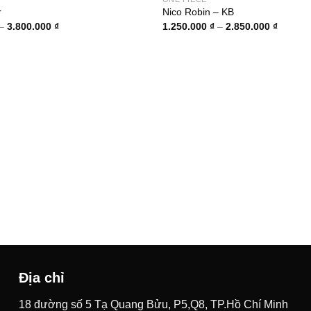
r
Nico Robin – KB
Khoảng
Khoảng
–
3.800.000
₫
1.250.000
₫
–
2.850.000
₫
giá:
giá:
từ
từ
1.800.000 ₫
1.250.0
đến
đến
3.800.000 ₫
2.850.0
Địa chỉ
18 đường số 5 Tạ Quang Bửu, P5,Q8, TP.Hồ Chí Minh