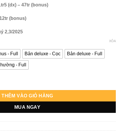
tr5 (dx) – 47tr (bonus)
 12tr (bonus)
ý 2,3/2025
XÓA
us - Full
Bản deluxe - Cọc
Bản deluxe - Full
hường - Full
ng
THÊM VÀO GIỎ HÀNG
MUA NGAY