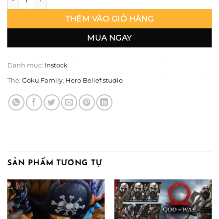
THÊM VÀO GIỎ HÀNG
MUA NGAY
Danh mục:
Instock
Thẻ:
Goku Family
,
Hero Belief studio
SẢN PHẨM TƯƠNG TỰ