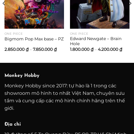
ONE PIECE
ONE PIECE
Edward Newgate – Brain
Bigmom Pop Max base – PZ
Hole
ảng
Khoảng
Khoả
2.850.000
₫
–
7.850.000
₫
1.800.000
₫
–
4.200.000
₫
giá:
giá:
từ
từ
0.000 ₫
2.850.000 ₫
1.800
đến
đến
0.000 ₫
7.850.000 ₫
4.200
Monkey Hobby
Monkey Hobby since 2017: tự hào là 1 trong các
showroom mô hình to nhất Việt Nam, chuyên sưu
tầm và cung cấp các mô hình chính hãng trên thế
giới.
Địa chỉ