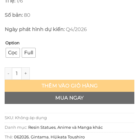
Tỉ lệ:
1/6
Số bản:
80
Ngày phát hình dự kiến:
Q4/2026
Option
Cọc
Full
Gintama - Hijikata Toushiro - Bond số lượng
THÊM VÀO GIỎ HÀNG
MUA NGAY
SKU:
Không áp dụng
Danh mục:
Resin Statues
,
Anime và Manga khác
Thẻ:
062026
,
Gintama
,
Hijikata Toushiro