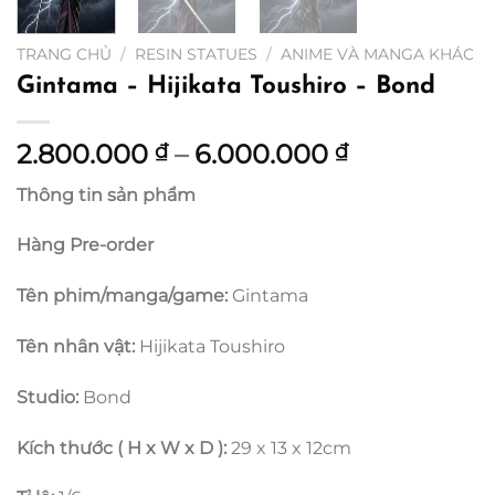
TRANG CHỦ
/
RESIN STATUES
/
ANIME VÀ MANGA KHÁC
Gintama – Hijikata Toushiro – Bond
Khoảng
2.800.000
–
6.000.000
₫
₫
giá:
Thông tin sản phẩm
từ
2.800.000 
Hàng Pre-order
đến
6.000.000 
Tên phim/manga/game:
Gintama
Tên nhân vật:
Hijikata Toushiro
Studio:
Bond
Kích thước ( H x W x D ):
29 x 13 x 12cm