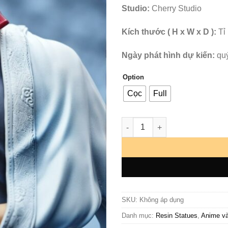
Studio:
Cherry Studio
Kích thước ( H x W x D ):
Tỉ 
Ngày phát hình dự kiến:
qu
Option
Cọc
Full
Gintama - Gintoki Sakata - Ch
SKU:
Không áp dụng
Danh mục:
Resin Statues
,
Anime v