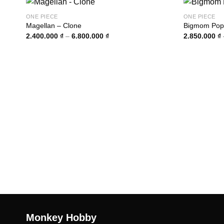
ONE PIECE
ONE PIECE
Magellan – Clone
Bigmom Pop
Khoảng
2.400.000
₫
–
6.800.000
₫
2.850.000
₫
giá:
từ
2.400.000 ₫
đến
6.800.000 ₫
Monkey Hobby