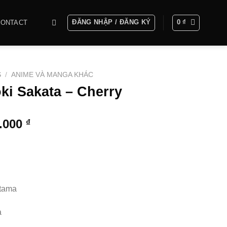
ĐĂNG NHẬP / ĐĂNG KÝ
0
₫
CONTACT
S
/
ANIME VÀ MANGA KHÁC
ki Sakata – Cherry
Khoảng
0.000
₫
giá:
từ
1.500.000 ₫
đến
6.000.000 ₫
tama
a