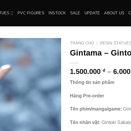
TUES
PVC FIGURES
INSTOCK
SALE
UPDATE
ABOUT US
TRANG CHỦ
/
RESIN STATUE
Gintama – Ginto
1.500.000
–
6.00
₫
Thông tin sản phẩm
Hàng Pre-order
Tên phim/manga/game:
Gin
Tên nhân vật:
Gintoki Sakat