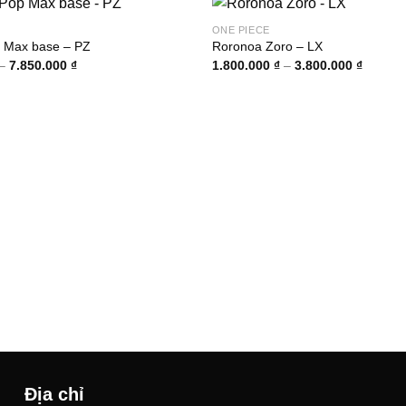
ONE PIECE
 Max base – PZ
Roronoa Zoro – LX
Khoảng
Khoảng
–
7.850.000
₫
1.800.000
₫
–
3.800.000
₫
giá:
giá:
từ
từ
2.850.000 ₫
1.800.0
đến
đến
7.850.000 ₫
3.800.0
Địa chỉ