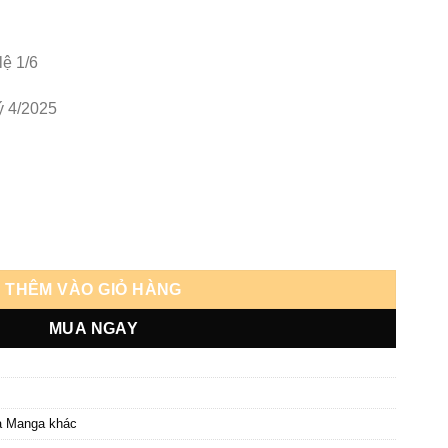
lệ 1/6
ý 4/2025
erry số lượng
THÊM VÀO GIỎ HÀNG
MUA NGAY
à Manga khác