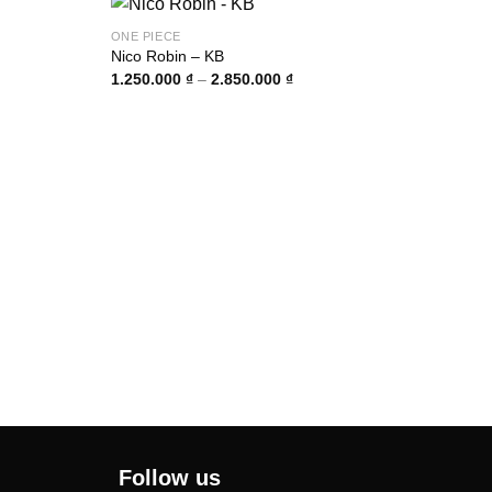
ONE PIECE
Nico Robin – KB
Khoảng
1.250.000
₫
–
2.850.000
₫
giá:
từ
00 ₫
1.250.000 ₫
đến
00 ₫
2.850.000 ₫
ONE 
Ace 
1.80
Follow us