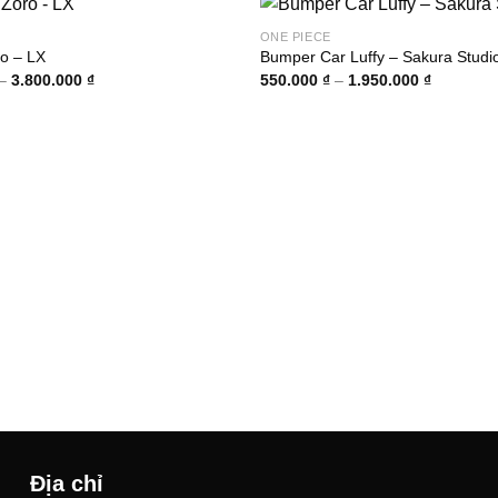
ONE PIECE
o – LX
Bumper Car Luffy – Sakura Studi
Khoảng
Khoảng
–
3.800.000
₫
550.000
₫
–
1.950.000
₫
giá:
giá:
từ
từ
1.800.000 ₫
550.000 
đến
đến
3.800.000 ₫
1.950.00
Địa chỉ