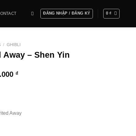
ĐĂNG NHẬP / ĐĂNG KÝ
0
₫
CONTACT
S
/
GHIBLI
ed Away – Shen Yin
Khoảng
0.000
₫
giá:
từ
2.000.000 ₫
đến
6.000.000 ₫
rited Away