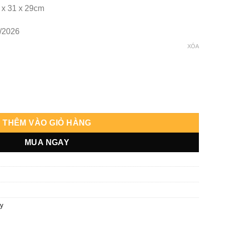
 x 31 x 29cm
/2026
XÓA
Yin số lượng
THÊM VÀO GIỎ HÀNG
MUA NGAY
ay