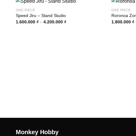
ONE PIECE
ONE PIECE
Speed Jiru – Stand Studio
Roronoa Zor
Khoảng
1.600.000
₫
–
4.200.000
₫
1.800.000
₫
giá:
từ
1.600.000 ₫
đến
4.200.000 ₫
Monkey Hobby