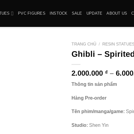
TUES
PVC FIGURES
INSTOCK
SALE
UPDATE
ABOUT US
TRANG CHỦ
/
RESIN STATUE
Ghibli – Spirit
2.000.000
–
6.00
₫
Thông tin sản phẩm
Hàng Pre-order
Tên phim/manga/game:
Spi
Studio:
Shen Yin