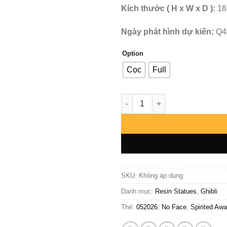
Kích thước ( H x W x D ):
18
Ngày phát hình dự kiến:
Q4
Option
Cọc
Full
Ghibli - Spirited Away - Shen 
SKU:
Không áp dụng
Danh mục:
Resin Statues
,
Ghibli
Thẻ:
052026
,
No Face
,
Spirited Aw