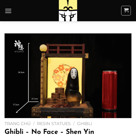
Bỏ
qua
nội
dung
TRANG CHỦ
/
RESIN STATUES
/
GHIBLI
Ghibli – No Face – Shen Yin