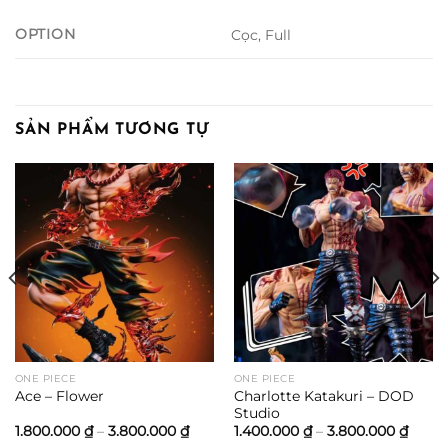
OPTION
Cọc, Full
SẢN PHẨM TƯƠNG TỰ
ng
00 ₫
000 ₫
ONE PIECE
ONE PIECE
Charlotte Katakuri – DOD
Ace – Flower
Studio
Khoảng
Khoả
1.800.000
₫
–
3.800.000
₫
1.400.000
₫
–
3.800.000
₫
giá:
giá: