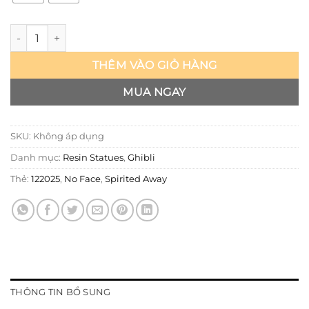
Ghibli - No Face - Shen Yin số lượng
THÊM VÀO GIỎ HÀNG
MUA NGAY
SKU:
Không áp dụng
Danh mục:
Resin Statues
,
Ghibli
Thẻ:
122025
,
No Face
,
Spirited Away
THÔNG TIN BỔ SUNG