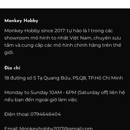
từ
từ
1.800.000 ₫
1.400
đến
đến
3.800.000 ₫
3.800
Monkey Hobby
Monkey Hobby since 2017: tự hào là 1 trong các
showroom mô hình to nhất Việt Nam, chuyên sưu
tầm và cung cấp các mô hình chính hãng trên thế
giới.
Địa chỉ
18 đường số 5 Tạ Quang Bửu, P5,Q8, TP.Hồ Chí Minh
Monday to Sunday 10AM - 6PM (Saturday off) liên hệ
nếu bạn đến ngoài giờ làm việc.
Điện thoại: 0794646404
Email: Monkeyhobby2017@gmail.com