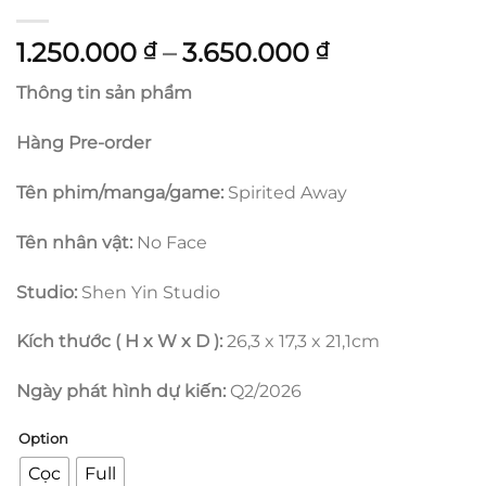
Khoảng
1.250.000
–
3.650.000
₫
₫
giá:
Thông tin sản phẩm
từ
1.250.000 ₫
Hàng Pre-order
đến
3.650.000 ₫
Tên phim/manga/game:
Spirited Away
Tên nhân vật:
No Face
Studio:
Shen Yin Studio
Kích thước ( H x W x D ):
26,3 x 17,3 x 21,1cm
Ngày phát hình dự kiến:
Q2/2026
Option
Cọc
Full