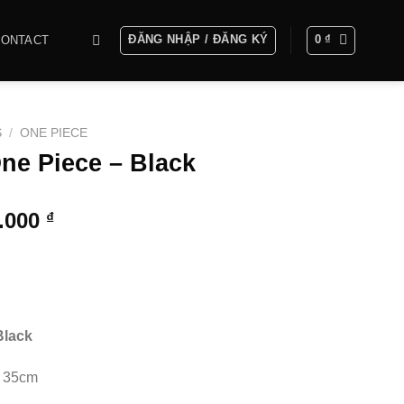
ĐĂNG NHẬP / ĐĂNG KÝ
0
₫
CONTACT
S
/
ONE PIECE
One Piece – Black
Khoảng
0.000
₫
giá:
từ
1.850.000 ₫
đến
4.650.000 ₫
Black
8 35cm