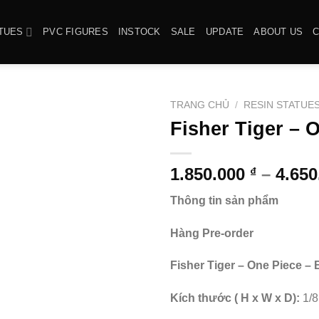
TUES
PVC FIGURES
INSTOCK
SALE
UPDATE
ABOUT US
TRANG CHỦ
/
RESIN STATUE
Fisher Tiger – 
1.850.000
–
4.65
₫
Thông tin sản phẩm
Hàng Pre-order
Fisher Tiger – One Piece – 
Kích thước ( H x W x D):
1/