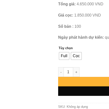
Tổng giá:
4.650.000 VND
Giá cọc:
1.850.000 VND
Số bản :
100
Ngày phát hành dự kiến:
qu
Tùy chọn
Full
Cọc
Fisher Tiger - One Piece - Bla
SKU:
Không áp dụng