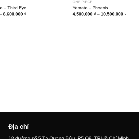
ONE PIECE
o – Third Eye
Yamato – Phoenix
Khoảng
Khoản
–
8.600.000
₫
4.500.000
₫
–
10.500.000
₫
giá:
giá:
từ
từ
1.800.000 ₫
4.500.
đến
đến
8.600.000 ₫
10.50
Địa chỉ
18 đường số 5 Tạ Quang Bửu, P5,Q8, TP.Hồ Chí Minh