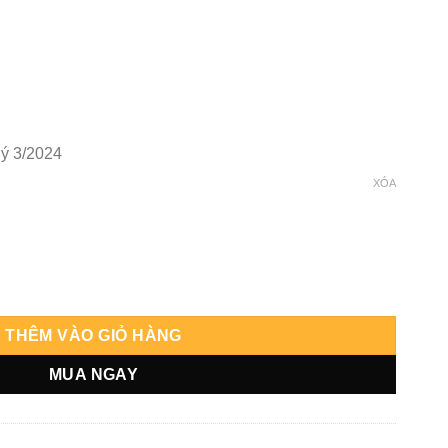
ý 3/2024
XÓA
ck số lượng
THÊM VÀO GIỎ HÀNG
MUA NGAY