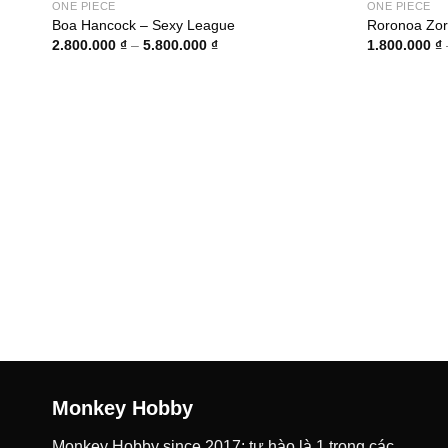
ONE PIECE
ONE PIECE
Boa Hancock – Sexy League
Roronoa Zor
Khoảng
2.800.000
₫
–
5.800.000
₫
1.800.000
₫
giá:
từ
2.800.000 ₫
đến
5.800.000 ₫
Monkey Hobby
Monkey Hobby since 2017: tự hào là 1 trong các