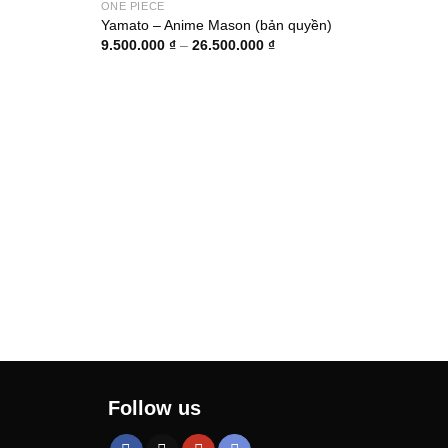
ONE PIECE
Yamato – Anime Mason (bản quyền)
g
Khoảng
9.500.000
₫
–
26.500.000
₫
giá:
từ
000 ₫
9.500.000 ₫
đến
0.000 ₫
26.500.000 ₫
ONE 
Marc
5.00
Follow us