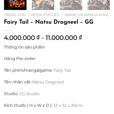
TRANG CHỦ
/
RESIN STATUES
/
ANIME VÀ MANGA KHÁC
Fairy Tail – Natsu Dragneel – GG
Khoảng
4.000.000
–
11.000.000
₫
₫
giá:
Thông tin sản phẩm
từ
4.000.000
Hàng Pre-order
đến
11.000.000
Tên phim/manga/game:
Fairy Tail
Tên nhân vật:
Natsu Dragneel
Studio:
GG Studio
Kích thước ( H x W x D ):
33 x 32 x 30cm