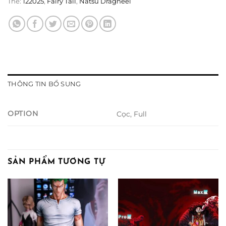
Thẻ:
122025
,
Fairy Tail
,
Natsu Dragneel
THÔNG TIN BỔ SUNG
OPTION
Cọc, Full
SẢN PHẨM TƯƠNG TỰ