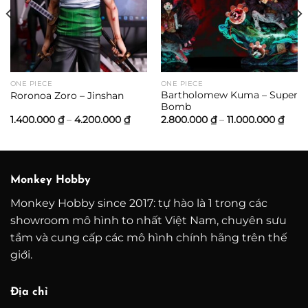
ONE PIECE
ONE PIECE
Bartholomew Kuma – Super
Roronoa Zoro – Jinshan
Bomb
ảng
Khoảng
Kho
1.400.000
₫
–
4.200.000
₫
2.800.000
₫
–
11.000.000
₫
giá:
giá:
từ
từ
0.000 ₫
1.400.000 ₫
2.80
đến
đến
0.000 ₫
4.200.000 ₫
11.00
Monkey Hobby
Monkey Hobby since 2017: tự hào là 1 trong các
showroom mô hình to nhất Việt Nam, chuyên sưu
tầm và cung cấp các mô hình chính hãng trên thế
giới.
Địa chỉ