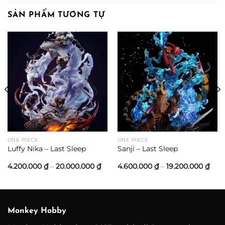
SẢN PHẨM TƯƠNG TỰ
oảng
:
500.000 ₫
n
.500.000 ₫
ONE PIECE
ONE PIECE
Luffy Nika – Last Sleep
Sanji – Last Sleep
Khoảng
Kho
4.200.000
₫
–
20.000.000
₫
4.600.000
₫
–
19.200.000
₫
giá:
giá:
từ
từ
4.200.000 ₫
4.60
đến
đến
20.000.000 ₫
19.2
Monkey Hobby