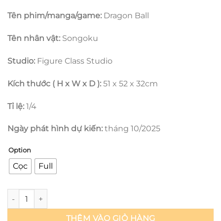
8.000.000 
Tên phim/manga/game:
Dragon Ball
Tên nhân vật:
Songoku
Studio:
Figure Class Studio
Kích thước ( H x W x D ):
51 x 52 x 32cm
Tỉ lệ:
1/4
Ngày phát hình dự kiến:
tháng 10/2025
Option
Cọc
Full
Dragon Ball Z - Songoku & Chichi Wedding - Figure Class Stu
THÊM VÀO GIỎ HÀNG