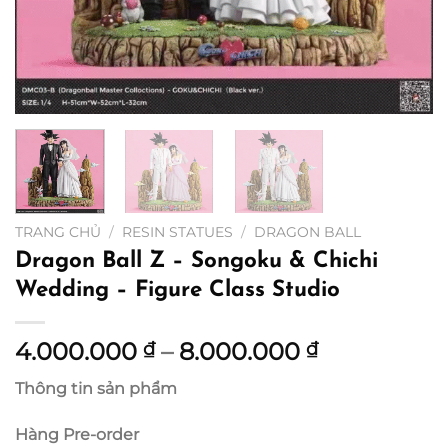
TRANG CHỦ
/
RESIN STATUES
/
DRAGON BALL
Dragon Ball Z – Songoku & Chichi
Wedding – Figure Class Studio
Khoảng
4.000.000
–
8.000.000
₫
₫
giá:
Thông tin sản phẩm
từ
4.000.000 
Hàng Pre-order
đến