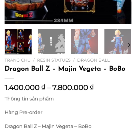
TRANG CHỦ
/
RESIN STATUES
/
DRAGON BALL
Dragon Ball Z – Majin Vegeta – BoBo
Khoảng
1.400.000
–
7.800.000
₫
₫
giá:
Thông tin sản phẩm
từ
1.400.000 ₫
Hàng Pre-order
đến
7.800.000 ₫
Dragon Ball Z – Majin Vegeta – BoBo