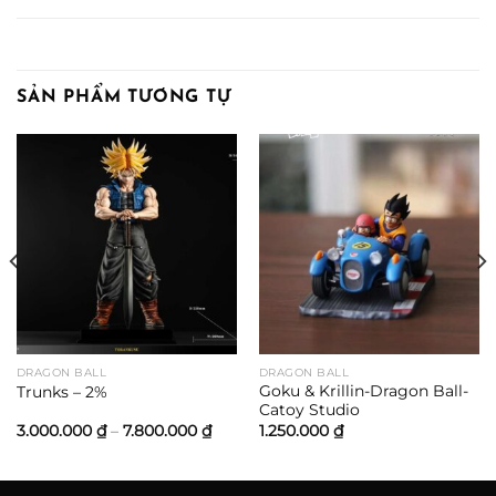
SẢN PHẨM TƯƠNG TỰ
ảng
0.000 ₫
0.000 ₫
DRAGON BALL
DRAGON BALL
Goku & Krillin-Dragon Ball-
Trunks – 2%
Catoy Studio
Khoảng
3.000.000
₫
–
7.800.000
₫
1.250.000
₫
giá:
từ
3.000.000 ₫
đến