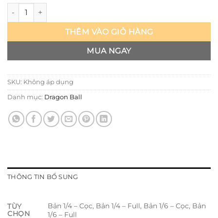
Dragon Ball Z - Majin Vegeta - BoBo số lượng
THÊM VÀO GIỎ HÀNG
MUA NGAY
SKU:
Không áp dụng
Danh mục:
Dragon Ball
THÔNG TIN BỔ SUNG
Bản 1/4 – Cọc, Bản 1/4 – Full, Bản 1/6 – Cọc, Bản
TÙY
CHỌN
1/6 – Full