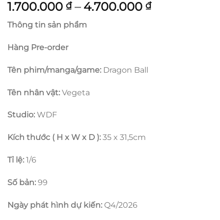
Khoảng
1.700.000
–
4.700.000
₫
₫
giá:
Thông tin sản phẩm
từ
1.700.000 ₫
Hàng Pre-order
đến
4.700.000 
Tên phim/manga/game:
Dragon Ball
Tên nhân vật:
Vegeta
Studio:
WDF
Kích thước ( H x W x D ):
35 x 31,5cm
Tỉ lệ:
1/6
Số bản:
99
Ngày phát hình dự kiến:
Q4/2026