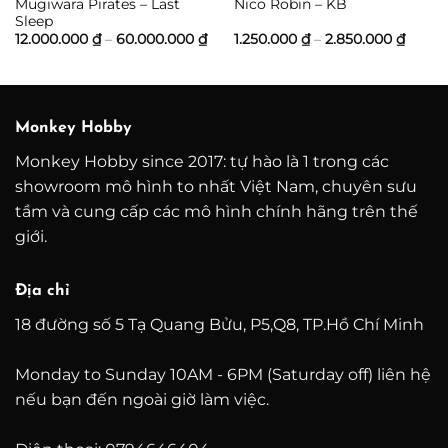
Mugiwara Pirates – Last
Nico Robin – KB
Sleep
Khoảng
Khoả
12.000.000
₫
–
60.000.000
₫
1.250.000
₫
–
2.850.000
₫
giá:
giá:
từ
từ
12.000.000 ₫
1.250.
đến
đến
60.000.000 ₫
2.850.
Monkey Hobby
Monkey Hobby since 2017: tự hào là 1 trong các
showroom mô hình to nhất Việt Nam, chuyên sưu
tầm và cung cấp các mô hình chính hãng trên thế
giới.
Địa chỉ
18 đường số 5 Tạ Quang Bửu, P5,Q8, TP.Hồ Chí Minh
Monday to Sunday 10AM - 6PM (Saturday off) liên hệ
nếu bạn đến ngoài giờ làm việc.