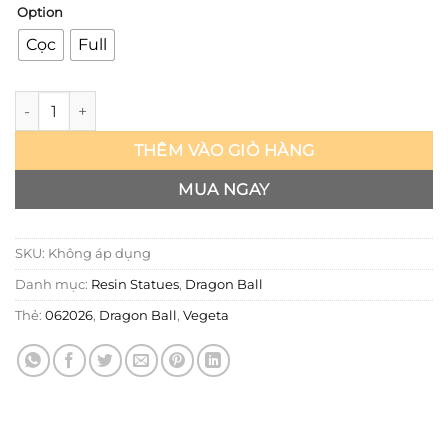
Option
Cọc
Full
Dragon Ball - Vegeta Ultra Ego - WDF số lượng
THÊM VÀO GIỎ HÀNG
MUA NGAY
SKU:
Không áp dụng
Danh mục:
Resin Statues
,
Dragon Ball
Thẻ:
062026
,
Dragon Ball
,
Vegeta