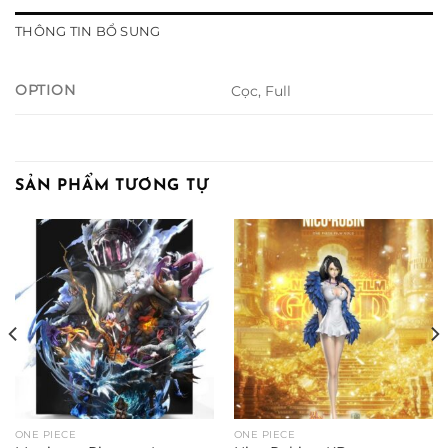
THÔNG TIN BỔ SUNG
OPTION
Cọc, Full
SẢN PHẨM TƯƠNG TỰ
oảng
:
00.000 ₫
n
000.000 ₫
ONE PIECE
ONE PIECE