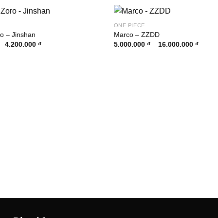
ONE PIECE
o – Jinshan
Marco – ZZDD
Khoảng
Khoản
–
4.200.000
₫
5.000.000
₫
–
16.000.000
₫
giá:
giá:
từ
từ
1.400.000 ₫
5.000.
đến
đến
4.200.000 ₫
16.00