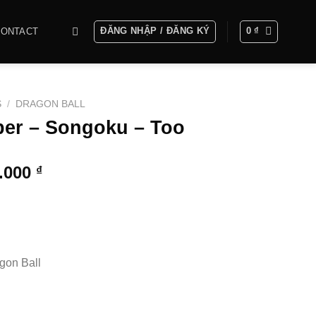
ĐĂNG NHẬP / ĐĂNG KÝ
0
₫
CONTACT
S
/
DRAGON BALL
per – Songoku – Too
Khoảng
0.000
₫
giá:
từ
3.000.000 ₫
đến
7.200.000 ₫
gon Ball