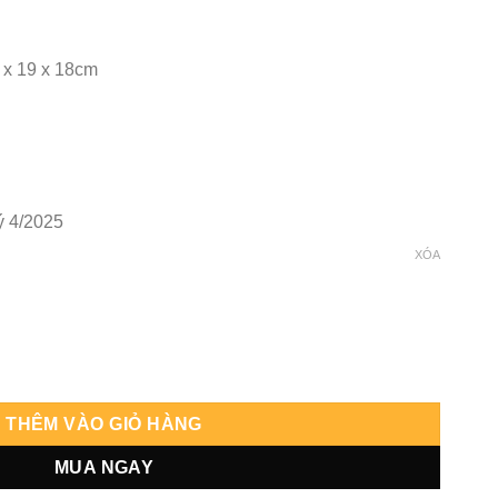
 x 19 x 18cm
ý 4/2025
XÓA
- Too số lượng
THÊM VÀO GIỎ HÀNG
MUA NGAY