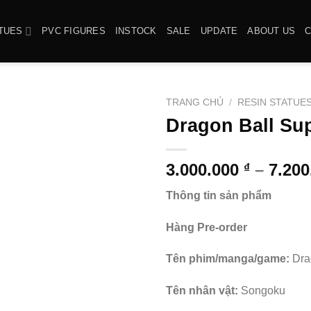
TUES
PVC FIGURES
INSTOCK
SALE
UPDATE
ABOUT US
TRANG CHỦ
/
RESIN STATUE
Dragon Ball Su
3.000.000
–
7.20
₫
Thông tin sản phẩm
Hàng Pre-order
Tên phim/manga/game:
Dra
Tên nhân vật:
Songoku