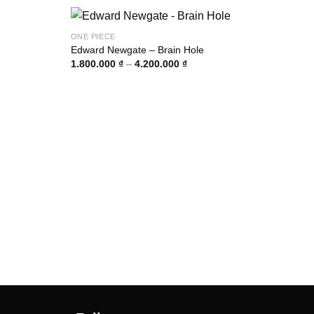
ONE PIECE
Edward Newgate – Brain Hole
g
Khoảng
1.800.000
₫
–
4.200.000
₫
giá:
từ
000 ₫
1.800.000 ₫
đến
0.000 ₫
4.200.000 ₫
ONE 
Yama
9.50