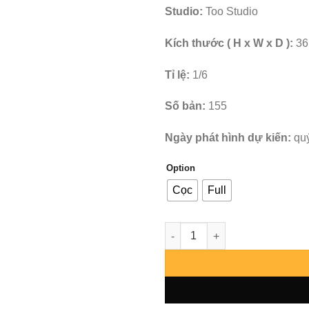
Studio:
Too Studio
Kích thước ( H x W x D ):
36
Tỉ lệ:
1/6
Số bản:
155
Ngày phát hình dự kiến:
qu
Option
Cọc
Full
Dragon Ball Super - Songoku 