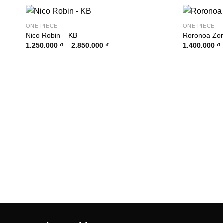
ONE PIECE
ONE PIECE
Nico Robin – KB
Roronoa Zor
Khoảng
1.250.000
₫
–
2.850.000
₫
1.400.000
₫
giá:
từ
1.250.000 ₫
đến
2.850.000 ₫