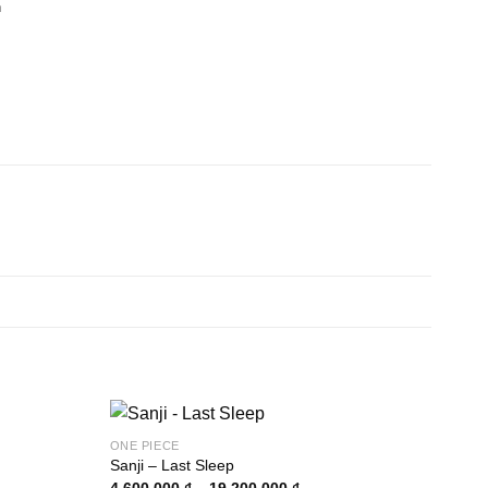
n
ONE PIECE
Sanji – Last Sleep
Khoảng
4.600.000
₫
–
19.200.000
₫