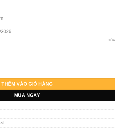
cm
/2026
XÓA
ague số lượng
THÊM VÀO GIỎ HÀNG
MUA NGAY
all