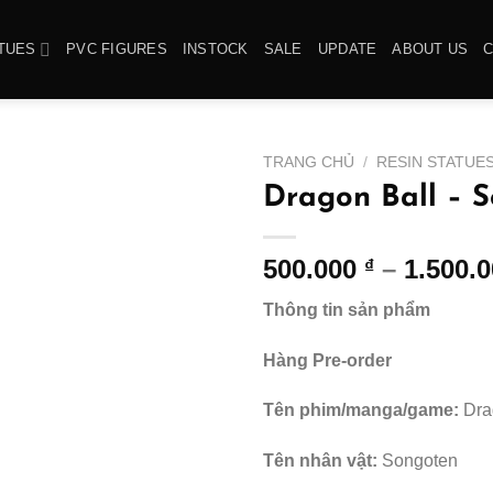
TUES
PVC FIGURES
INSTOCK
SALE
UPDATE
ABOUT US
TRANG CHỦ
/
RESIN STATUE
Dragon Ball – 
500.000
–
1.500.
₫
Thông tin sản phẩm
Hàng Pre-order
Tên phim/manga/game:
Dra
Tên nhân vật:
Songoten