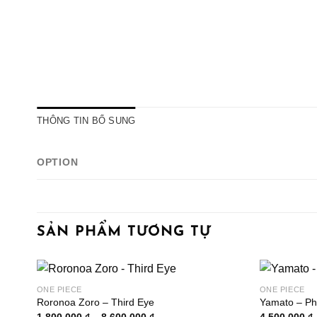
THÔNG TIN BỔ SUNG
OPTION
SẢN PHẨM TƯƠNG TỰ
ONE PIECE
ONE PIECE
Roronoa Zoro – Third Eye
Yamato – Ph
Khoảng
1.800.000
₫
–
8.600.000
₫
4.500.000
₫