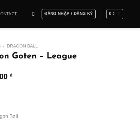
ĐĂNG NHẬP / ĐĂNG KÝ
0
₫
CONTACT
S
/
DRAGON BALL
Son Goten – League
Khoảng
000
₫
giá:
từ
500.000 ₫
đến
1.500.000 ₫
gon Ball