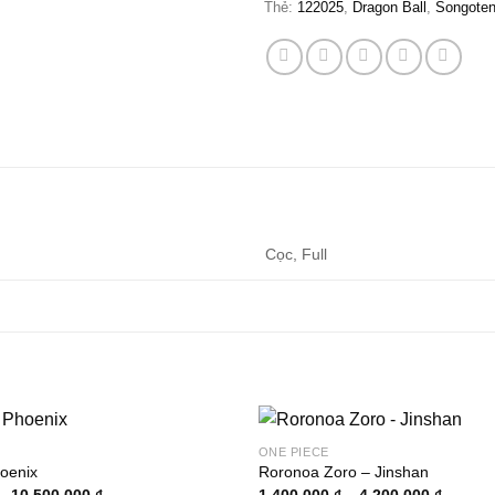
Thẻ:
122025
,
Dragon Ball
,
Songote
Cọc, Full
ONE PIECE
oenix
Roronoa Zoro – Jinshan
Khoảng
Khoảng
–
10.500.000
₫
1.400.000
₫
–
4.200.000
₫