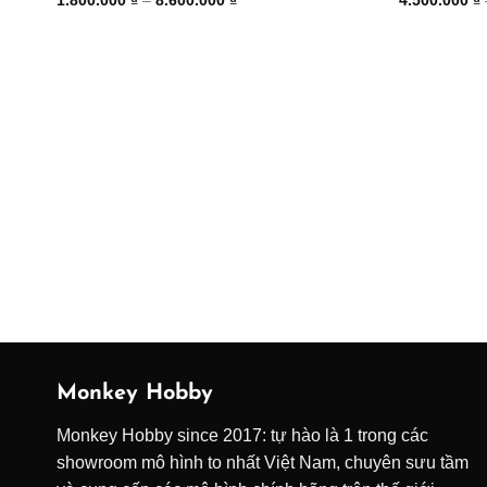
giá:
từ
1.800.000 ₫
đến
8.600.000 ₫
Monkey Hobby
Monkey Hobby since 2017: tự hào là 1 trong các
showroom mô hình to nhất Việt Nam, chuyên sưu tầm