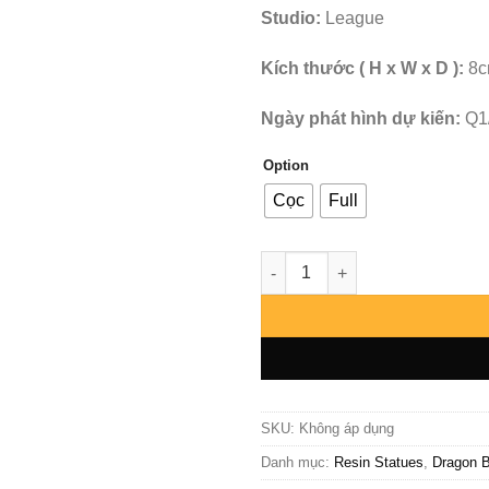
Studio:
League
Kích thước ( H x W x D ):
8
Ngày phát hình dự kiến:
Q1
Option
Cọc
Full
Dragon Ball - Son Goten - Le
SKU:
Không áp dụng
Danh mục:
Resin Statues
,
Dragon B