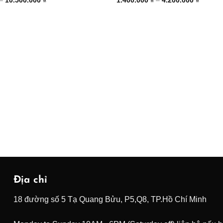
giá:
giá:
từ
từ
4.500.000 ₫
1.400.0
đến
đến
10.500.000 ₫
4.200.0
Địa chỉ
18 đường số 5 Tạ Quang Bửu, P5,Q8, TP.Hồ Chí Minh