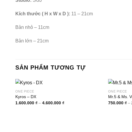
Studio:
SGJ
Kích thước ( H x W x D ):
11 – 21cm
Bản nhỏ – 11cm
Bản lớn – 21cm
SẢN PHẨM TƯƠNG TỰ
ONE PIECE
ONE PIECE
Kyros – DX
Mr.5 & Ms. V
Khoảng
1.600.000
₫
–
4.600.000
₫
750.000
₫
–
giá:
từ
1.600.000 ₫
đến
4.600.000 ₫