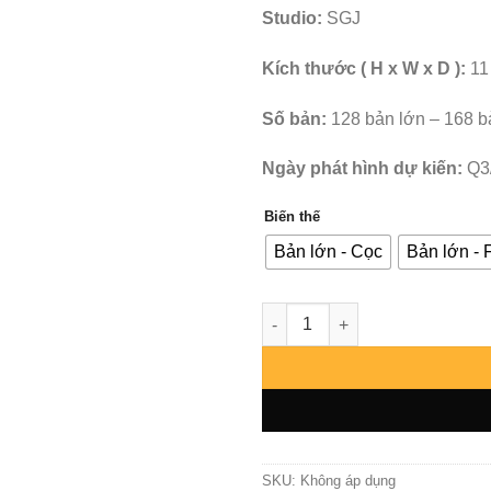
Studio:
SGJ
Kích thước ( H x W x D ):
11
Số bản:
128 bản lớn – 168 b
Ngày phát hình dự kiến:
Q3
Biến thế
Bản lớn - Cọc
Bản lớn - F
Dragon Ball - Son Goku x Son
SKU:
Không áp dụng