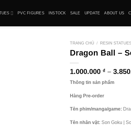
TUES
PVC FIGURES
INSTOCK
SALE
UPDATE
ABOUT US
TRANG CHỦ
/
RESIN STATUE
Dragon Ball – 
1.000.000
–
3.85
₫
Thông tin sản phẩm
Hàng Pre-order
Tên phim/manga/game:
Dra
Tên nhân vật:
Son Goku | S