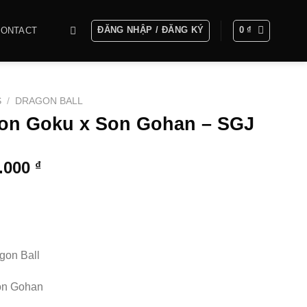
ĐĂNG NHẬP / ĐĂNG KÝ
0
₫
CONTACT
S
/
DRAGON BALL
Son Goku x Son Gohan – SGJ
Khoảng
0.000
₫
giá:
từ
1.000.000 ₫
đến
3.850.000 ₫
gon Ball
on Gohan