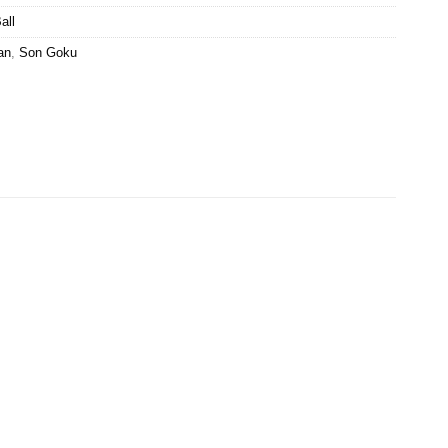
all
an
,
Son Goku