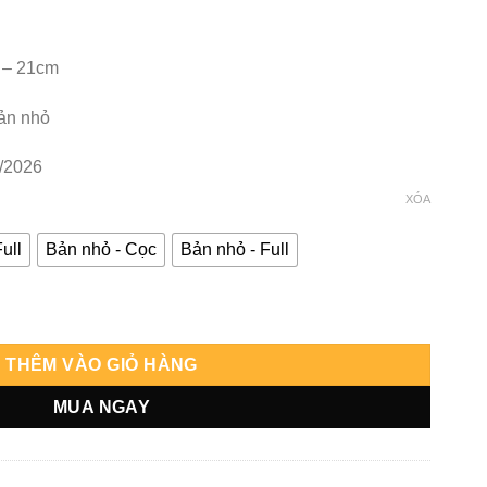
 – 21cm
ản nhỏ
/2026
XÓA
ull
Bản nhỏ - Cọc
Bản nhỏ - Full
 Gohan - SGJ số lượng
THÊM VÀO GIỎ HÀNG
MUA NGAY