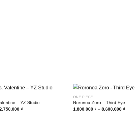
ONE PIECE
alentine – YZ Studio
Roronoa Zoro – Third Eye
Khoảng
Khoảng
2.750.000
₫
1.800.000
₫
–
8.600.000
₫
giá:
giá:
từ
từ
750.000 ₫
1.800.0
đến
đến
2.750.000 ₫
8.600.0