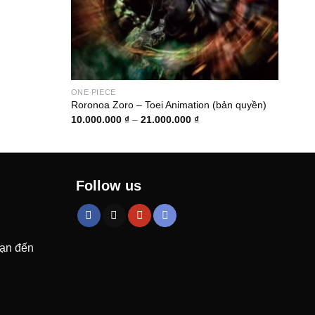
ONE PIECE
ONE 
Roronoa Zoro – Toei Animation (bản quyền)
Boa 
Khoảng
10.000.000
₫
–
21.000.000
₫
2.80
giá:
từ
10.000.000 ₫
đến
21.000.000 ₫
Follow us
bạn đến