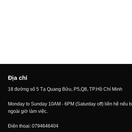
Địa chỉ
18 đường số 5 Tạ Quang Bửu, P5,Q8, TP.Hồ Chí Minh
Monday to Sunday 10AM - 6PM (Saturday off) liên hệ nếu 
ngoài giờ làm việc.
Điện thoại: 0794646404