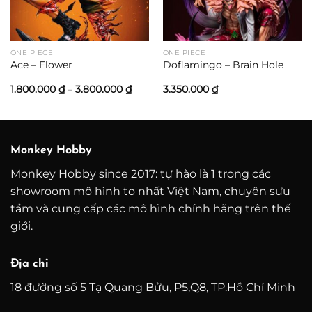
0.000 ₫
0.000 ₫
ONE PIECE
ONE PIECE
Ace – Flower
Doflamingo – Brain Hole
Khoảng
1.800.000
₫
–
3.800.000
₫
3.350.000
₫
giá:
từ
1.800.000 ₫
đến
3.800.000 ₫
Monkey Hobby
Monkey Hobby since 2017: tự hào là 1 trong các
showroom mô hình to nhất Việt Nam, chuyên sưu
tầm và cung cấp các mô hình chính hãng trên thế
giới.
Địa chỉ
18 đường số 5 Tạ Quang Bửu, P5,Q8, TP.Hồ Chí Minh