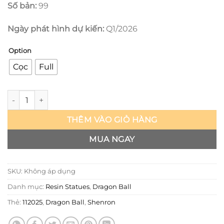
Số bản:
99
Ngày phát hình dự kiến:
Q1/2026
Option
Cọc
Full
Dragon Ball - Shenron - WH số lượng
THÊM VÀO GIỎ HÀNG
MUA NGAY
SKU:
Không áp dụng
Danh mục:
Resin Statues
,
Dragon Ball
Thẻ:
112025
,
Dragon Ball
,
Shenron