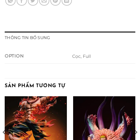
THÔNG TIN BỔ SUNG
OPTION
Cọc, Full
SẢN PHẨM TƯƠNG TỰ
ảng