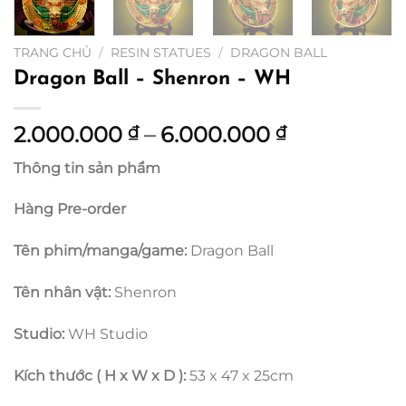
TRANG CHỦ
/
RESIN STATUES
/
DRAGON BALL
Dragon Ball – Shenron – WH
Khoảng
2.000.000
–
6.000.000
₫
₫
giá:
Thông tin sản phẩm
từ
2.000.000 
Hàng Pre-order
đến
6.000.000 
Tên phim/manga/game:
Dragon Ball
Tên nhân vật:
Shenron
Studio:
WH Studio
Kích thước ( H x W x D ):
53 x 47 x 25cm