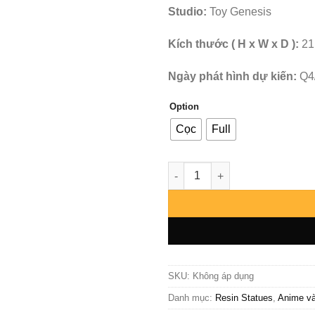
Studio:
Toy Genesis
Kích thước ( H x W x D ):
21
Ngày phát hình dự kiến:
Q4
Option
Cọc
Full
Digimon - Mummymon - Toy Ge
SKU:
Không áp dụng
Danh mục:
Resin Statues
,
Anime v