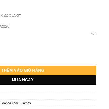
 x 22 x 15cm
/2026
XÓA
nesis số lượng
THÊM VÀO GIỎ HÀNG
MUA NGAY
à Manga khác
,
Games