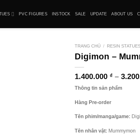
TUES
PVC FIGURES
INSTOCK
SALE
UPDATE
ABOUT US
TRANG CHỦ
/
RESIN STATUE
Digimon – Mum
1.400.000
–
3.20
₫
Thông tin sản phẩm
Hàng Pre-order
Tên phim/manga/game:
Dig
Tên nhân vật:
Mummymon