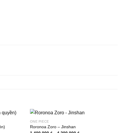
ONE PIECE
ền)
Roronoa Zoro – Jinshan
g
Khoảng
1.400.000
₫
–
4.200.000
₫