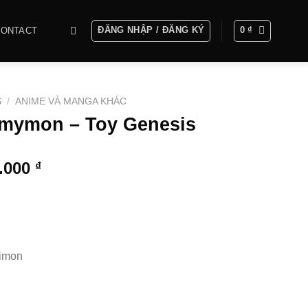
ĐĂNG NHẬP / ĐĂNG KÝ
0
₫
CONTACT
S
/
ANIME VÀ MANGA KHÁC
mymon – Toy Genesis
Khoảng
0.000
₫
giá:
từ
1.400.000 ₫
đến
3.200.000 ₫
imon