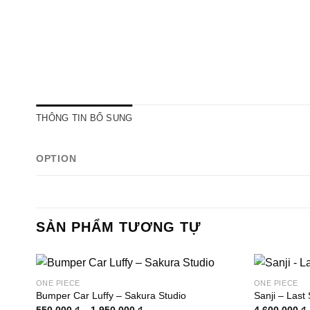
THÔNG TIN BỔ SUNG
OPTION
SẢN PHẨM TƯƠNG TỰ
ONE PIECE
ONE PIECE
Bumper Car Luffy – Sakura Studio
Sanji – Last
Khoảng
550.000
₫
–
1.950.000
₫
4.600.000
₫