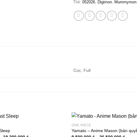
Thẻ:
052026
,
Digimon
,
Mummymon
Cọc, Full
ONE PIECE
 Sleep
Yamato – Anime Mason (bản quy
Khoảng
Khoản
–
19.200.000
₫
9.500.000
₫
–
26.500.000
₫