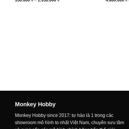
giá:
từ
550.000 ₫
đến
1.950.000 ₫
Monkey Hobby
Monkey Hobby since 2017: tự hào là 1 trong các
showroom mô hình to nhất Việt Nam, chuyên sưu tầm