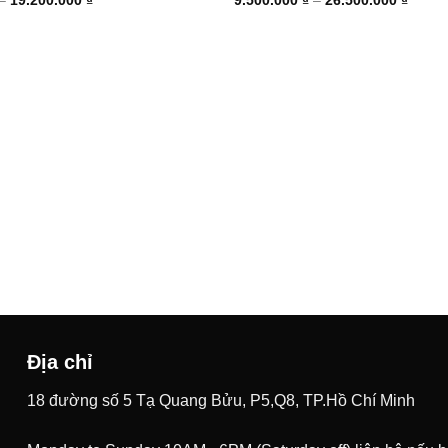
giá:
giá:
từ
từ
4.600.000 ₫
9.500.
đến
đến
19.200.000 ₫
26.50
Địa chỉ
18 đường số 5 Tạ Quang Bửu, P5,Q8, TP.Hồ Chí Minh