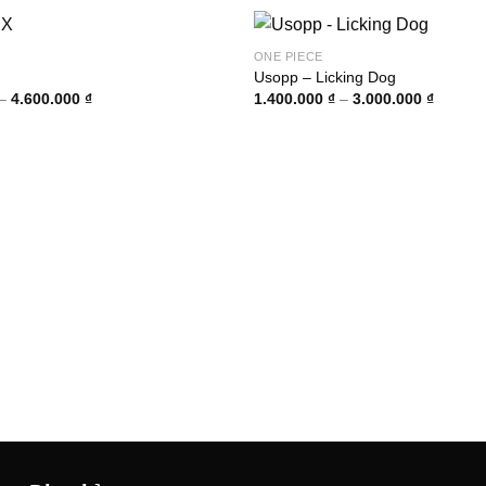
ONE PIECE
Usopp – Licking Dog
Khoảng
Khoảng
–
4.600.000
₫
1.400.000
₫
–
3.000.000
₫
giá:
giá:
từ
từ
1.600.000 ₫
1.400.0
đến
đến
4.600.000 ₫
3.000.0