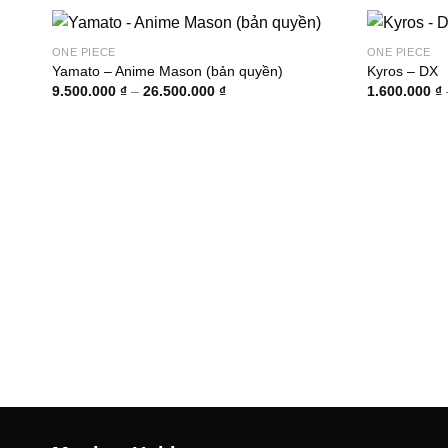
ONE PIECE
ONE PIECE
Yamato – Anime Mason (bản quyền)
Kyros – DX
Khoảng
9.500.000
₫
–
26.500.000
₫
1.600.000
₫
giá:
từ
9.500.000 ₫
đến
26.500.000 ₫