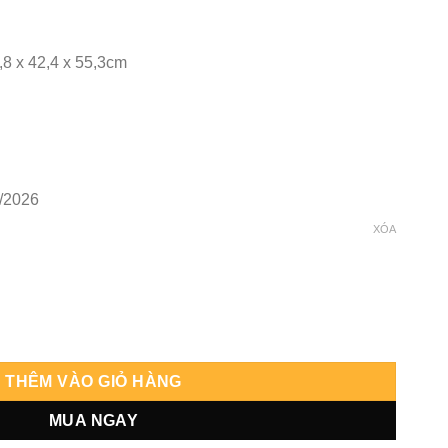
,8 x 42,4 x 55,3cm
/2026
XÓA
d A số lượng
THÊM VÀO GIỎ HÀNG
MUA NGAY