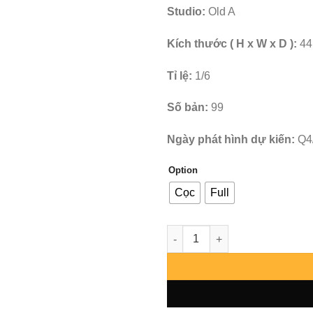
Studio:
Old A
Kích thước ( H x W x D ):
44
Tỉ lệ:
1/6
Số bản:
99
Ngày phát hình dự kiến:
Q4
Option
Cọc
Full
Death Note - Yagami Light - Ol