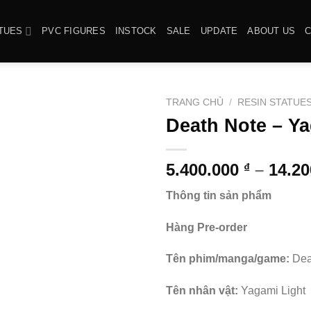
TUES
PVC FIGURES
INSTOCK
SALE
UPDATE
ABOUT US
TRANG CHỦ
/
RESIN STATUE
Death Note – Ya
5.400.000
–
14.2
₫
Thông tin sản phẩm
Hàng Pre-order
Tên phim/manga/game:
Dea
Tên nhân vật:
Yagami Light