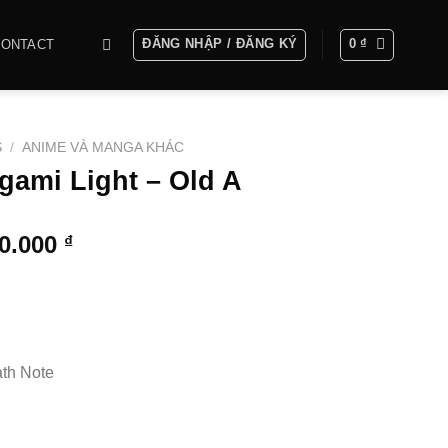
ĐĂNG NHẬP / ĐĂNG KÝ
0
₫
CONTACT
S
/
ANIME VÀ MANGA KHÁC
gami Light – Old A
Khoảng
00.000
₫
giá:
từ
5.400.000 ₫
đến
14.200.000 ₫
th Note