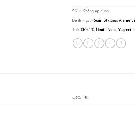
SKU:
Không áp dụng
Danh mục:
Resin Statues
,
Anime v
Thẻ:
052026
,
Death Note
,
Yagami L
Cọc, Full