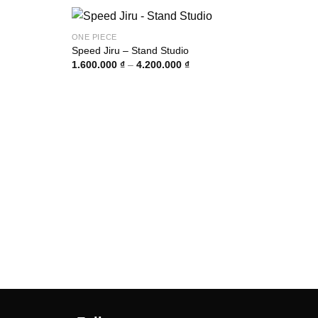
ONE PIECE
Speed Jiru – Stand Studio
Khoảng
1.600.000
₫
–
4.200.000
₫
giá:
từ
00 ₫
1.600.000 ₫
đến
00 ₫
4.200.000 ₫
ONE 
Yama
4.50