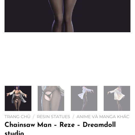
TRANG CHỦ
/
RESIN STATUES
/
ANIME VÀ MANGA KHÁC
Chainsaw Man – Reze – Dreamdoll
studio