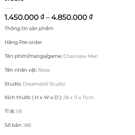
Khoảng
1.450.000
–
4.850.000
₫
₫
giá:
Thông tin sản phẩm
từ
1.450.000 ₫
Hàng Pre-order
đến
4.850.000 ₫
Tên phim/manga/game:
Chainsaw Man
Tên nhân vật:
Reze
Studio:
Dreamdoll Studio
Kích thước ( H x W x D ):
28 x 11 x 11cm
Tỉ lệ:
1/6
Số bản:
188