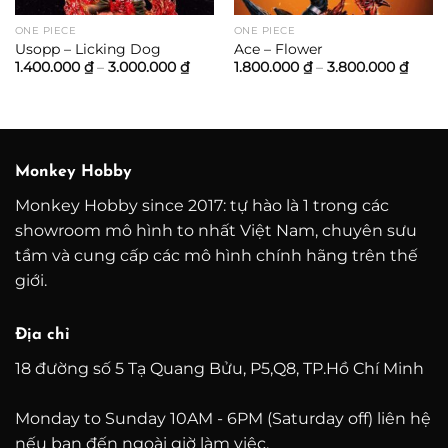
ONE PIECE
ONE PIECE
Usopp – Licking Dog
Ace – Flower
Khoảng
Khoả
1.400.000
₫
–
3.000.000
₫
1.800.000
₫
–
3.800.000
₫
giá:
giá:
từ
từ
1.400.000 ₫
1.800
đến
đến
3.000.000 ₫
3.800
Monkey Hobby
Monkey Hobby since 2017: tự hào là 1 trong các
showroom mô hình to nhất Việt Nam, chuyên sưu
tầm và cung cấp các mô hình chính hãng trên thế
giới.
Địa chỉ
18 đường số 5 Tạ Quang Bửu, P5,Q8, TP.Hồ Chí Minh
Monday to Sunday 10AM - 6PM (Saturday off) liên hệ
nếu bạn đến ngoài giờ làm việc.