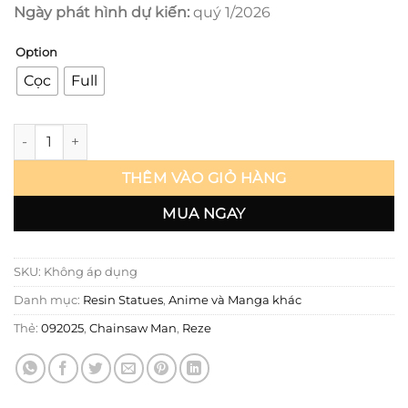
Ngày phát hình dự kiến:
quý 1/2026
Option
Cọc
Full
Chainsaw Man - Reze - Dreamdoll studio số lượng
THÊM VÀO GIỎ HÀNG
MUA NGAY
SKU:
Không áp dụng
Danh mục:
Resin Statues
,
Anime và Manga khác
Thẻ:
092025
,
Chainsaw Man
,
Reze