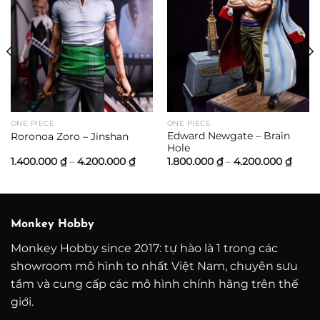
oảng
:
00.000 ₫
n
000.000 ₫
ONE PIECE
ONE PIECE
Edward Newgate – Brain
Roronoa Zoro – Jinshan
Hole
Khoảng
Khoả
1.400.000
₫
–
4.200.000
₫
1.800.000
₫
–
4.200.000
₫
giá:
giá:
từ
từ
1.400.000 ₫
1.800
đến
đến
4.200.000 ₫
4.200
Monkey Hobby
Monkey Hobby since 2017: tự hào là 1 trong các
showroom mô hình to nhất Việt Nam, chuyên sưu
tầm và cung cấp các mô hình chính hãng trên thế
giới.