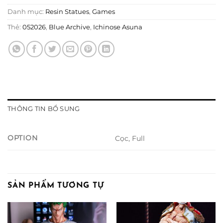
Danh mục:
Resin Statues
,
Games
Thẻ:
052026
,
Blue Archive
,
Ichinose Asuna
THÔNG TIN BỔ SUNG
OPTION
Cọc, Full
SẢN PHẨM TƯƠNG TỰ