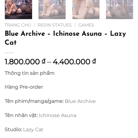
TRANG CHỦ
/
RESIN STATUES
/
GAMES
Blue Archive – Ichinose Asuna – Lazy
Cat
Khoảng
1.800.000
–
4.400.000
₫
₫
giá:
Thông tin sản phẩm
từ
1.800.000 ₫
Hàng Pre-order
đến
4.400.000 
Tên phim/manga/game:
Blue Archive
Tên nhân vật:
Ichinose Asuna
Studio:
Lazy Cat