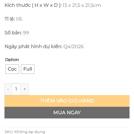
Kích thước ( H x W x D ):
13 x 21,5 x 21,5cm
Tỉ lệ:
1/6
Số bản:
99
Ngày phát hình dự kiến:
Q4/2026
Option
Cọc
Full
Blue Archive - Ichinose Asuna - Lazy Cat số lượng
THÊM VÀO GIỎ HÀNG
MUA NGAY
SKU:
Không áp dụng