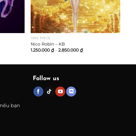
ONE PIECE
Nico Robin – KB
ng
Khoảng
1.250.000
₫
–
2.850.000
₫
giá:
từ
.000 ₫
1.250.000 ₫
đến
.000 ₫
2.850.000 ₫
Follow us
 nếu bạn