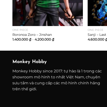
ONE PIECE
ONE PIECE
Roronoa Zoro – Jinshan
Sanji – Last
Khoảng
1.400.000
₫
–
4.200.000
₫
4.600.000
giá:
từ
1.400.000 ₫
đến
₫
4.200.000 ₫
Monkey Hobby
Monkey Hobby since 2017: tự hào là 1 trong các
showroom mô hình to nhất Việt Nam, chuyên
sưu tầm và cung cấp các mô hình chính hãng
trên thế giới.