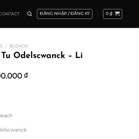
ĐĂNG NHẬP / ĐĂNG KÝ
0
₫
CONTACT
ES
/
BLEACH
l Tu Odelscwanck – Li
Khoảng
00.000
₫
giá:
từ
2.000.000 ₫
đến
5.200.000 ₫
leach
Odelscwanck