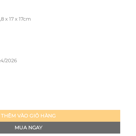
,8 x 17 x 17cm
4/2026
k - Li số lượng
THÊM VÀO GIỎ HÀNG
MUA NGAY