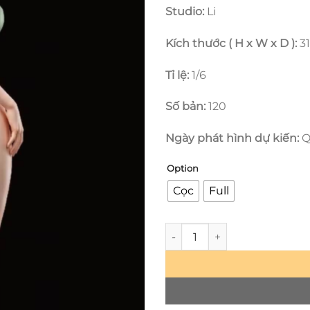
Studio:
Li
Kích thước ( H x W x D ):
31
Tỉ lệ:
1/6
Số bản:
120
Ngày phát hình dự kiến:
Q
Option
Cọc
Full
Bleach - Nelliel Tu Odelscwanc