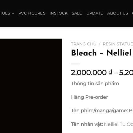
ATUES
PVC FIGURES
INSTOCK
SALE
UPDATE
ABOUT US
TRANG CHỦ
/
RESIN STATU
Bleach – Nellie
2.000.000
–
5.2
₫
Thông tin sản phẩm
Hàng Pre-order
Tên phim/manga/game:
B
Tên nhân vật:
Nelliel Tu 