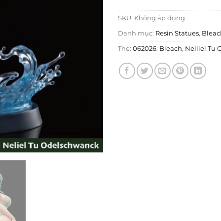
SKU:
Không áp dụng
Danh mục:
Resin Statues
,
Bleac
Thẻ:
062026
,
Bleach
,
Nelliel Tu