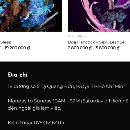
ONE PIECE
 Sleep
Boa Hancock – Sexy League
Khoảng
Khoả
₫
–
19.200.000
₫
2.800.000
₫
–
5.800.000
₫
giá:
giá:
từ
từ
4.600.000 ₫
2.800
đến
đến
19.200.000 ₫
5.800
Địa chỉ
18 đường số 5 Tạ Quang Bửu, P5,Q8, TP.Hồ Chí Minh
Monday to Sunday 10AM - 6PM (Saturday off) liên hệ
đến ngoài giờ làm việc.
Điện thoại: 0794646404