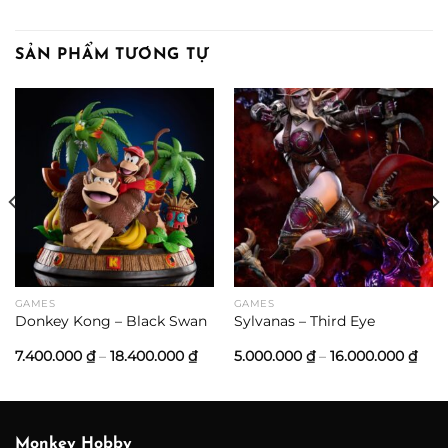
SẢN PHẨM TƯƠNG TỰ
ảng
0.000 ₫
0.000 ₫
GAMES
GAMES
Donkey Kong – Black Swan
Sylvanas – Third Eye
Khoảng
Kho
7.400.000
₫
–
18.400.000
₫
5.000.000
₫
–
16.000.000
₫
giá:
giá:
từ
từ
7.400.000 ₫
5.00
đến
đến
18.400.000 ₫
16.0
Monkey Hobby