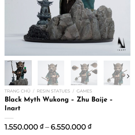
TRANG CHỦ
/
RESIN STATUES
/
GAMES
Black Myth Wukong – Zhu Baije –
Inart
Khoảng
1.550.000
–
6.550.000
₫
₫
giá: