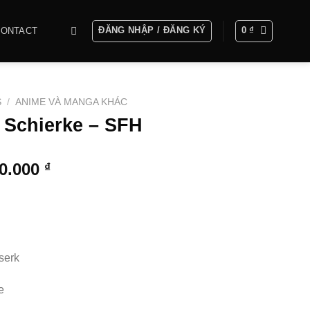
ĐĂNG NHẬP / ĐĂNG KÝ
0
₫
CONTACT
S
/
ANIME VÀ MANGA KHÁC
 Schierke – SFH
Khoảng
00.000
₫
giá:
từ
5.000.000 ₫
đến
15.000.000 ₫
serk
e