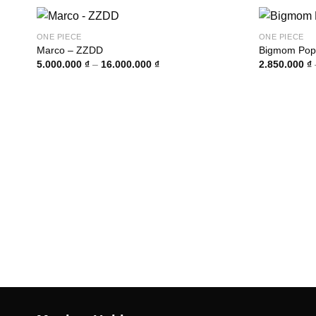
ONE PIECE
ONE PIECE
Marco – ZZDD
Bigmom Pop
Khoảng
5.000.000
₫
–
16.000.000
₫
2.850.000
₫
giá:
từ
5.000.000 ₫
đến
16.000.000 ₫