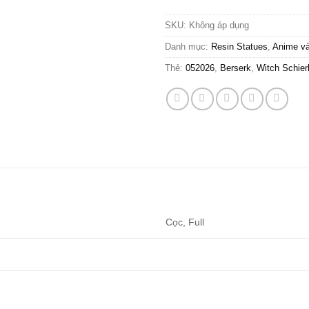
SKU:
Không áp dụng
Danh mục:
Resin Statues
,
Anime v
Thẻ:
052026
,
Berserk
,
Witch Schier
Cọc, Full