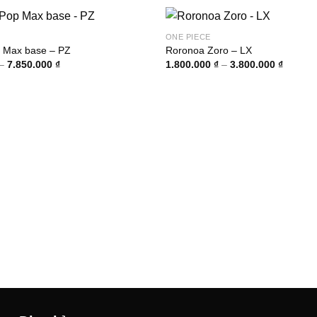
ONE PIECE
 Max base – PZ
Roronoa Zoro – LX
Khoảng
Khoảng
–
7.850.000
₫
1.800.000
₫
–
3.800.000
₫
giá:
giá:
từ
từ
2.850.000 ₫
1.800.0
đến
đến
7.850.000 ₫
3.800.0