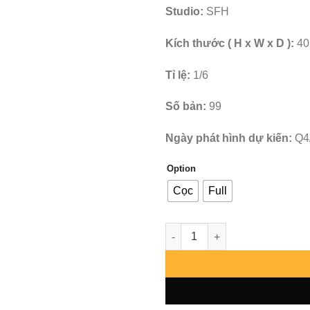
Studio:
SFH
Kích thước ( H x W x D ):
40
Tỉ lệ:
1/6
Số bản:
99
Ngày phát hình dự kiến:
Q4
Option
Cọc
Full
Berserk - Witch Schierke - SF