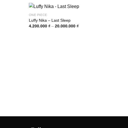
ONE PIECE
Luffy Nika – Last Sleep
Khoảng
4.200.000
₫
–
20.000.000
₫
giá:
từ
00 ₫
4.200.000 ₫
đến
00 ₫
20.000.000 ₫
ONE 
Donq
450.