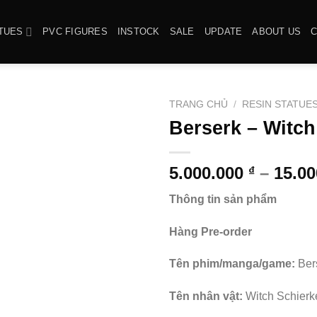
TUES
PVC FIGURES
INSTOCK
SALE
UPDATE
ABOUT US
TRANG CHỦ
/
RESIN STATUE
Berserk – Witch
5.000.000
–
15.0
₫
Thông tin sản phẩm
Hàng Pre-order
Tên phim/manga/game:
Ber
Tên nhân vật:
Witch Schierk