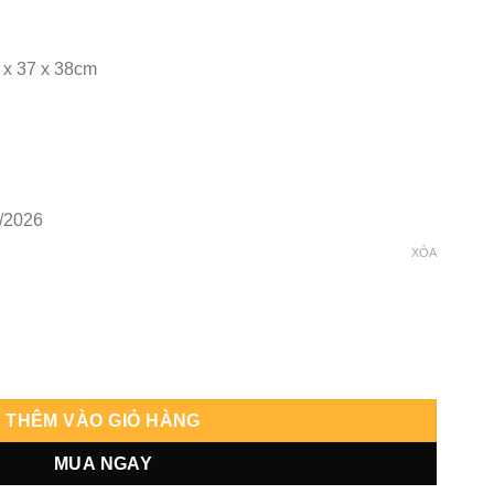
 x 37 x 38cm
/2026
XÓA
H số lượng
THÊM VÀO GIỎ HÀNG
MUA NGAY