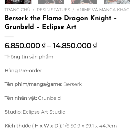
TRANG CHỦ
/
RESIN STATUES
/
ANIME VÀ MANGA KHÁC
Berserk the Flame Dragon Knight –
Grunbeld – Eclipse Art
Khoảng
6.850.000
–
14.850.000
₫
₫
giá:
Thông tin sản phẩm
từ
6.850.000 
Hàng Pre-order
đến
14.850.000
Tên phim/manga/game:
Berserk
Tên nhân vật:
Grunbeld
Studio:
Eclipse Art Studio
Kích thước ( H x W x D ):
1/6 50,9 x 39,1 x 44,7cm