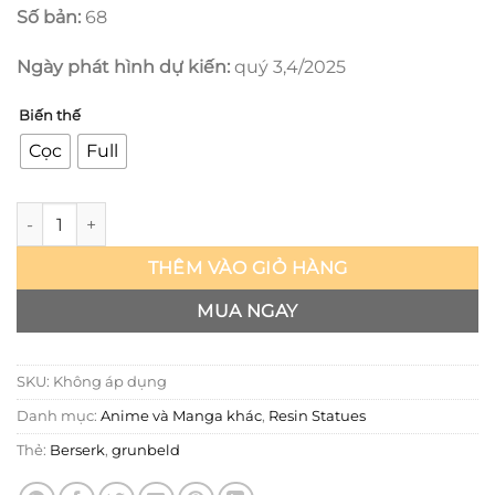
Số bản:
68
Ngày phát hình dự kiến:
quý 3,4/2025
Biến thế
Cọc
Full
Berserk the Flame Dragon Knight - Grunbeld - Eclipse Art số 
THÊM VÀO GIỎ HÀNG
MUA NGAY
SKU:
Không áp dụng
Danh mục:
Anime và Manga khác
,
Resin Statues
Thẻ:
Berserk
,
grunbeld