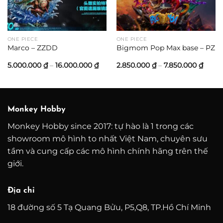
ONE PIECE
ONE PIECE
Marco – ZZDD
Bigmom Pop Max base – PZ
Khoảng
Khoả
5.000.000
₫
–
16.000.000
₫
2.850.000
₫
–
7.850.000
₫
giá:
giá:
từ
từ
5.000.000 ₫
2.850
đến
đến
16.000.000 ₫
7.850
Monkey Hobby
Monkey Hobby since 2017: tự hào là 1 trong các
showroom mô hình to nhất Việt Nam, chuyên sưu
tầm và cung cấp các mô hình chính hãng trên thế
giới.
Địa chỉ
18 đường số 5 Tạ Quang Bửu, P5,Q8, TP.Hồ Chí Minh