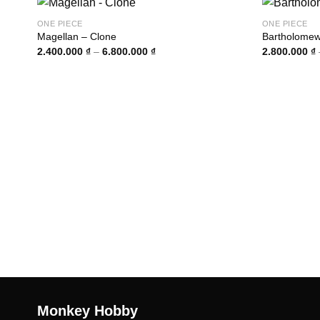
ONE PIECE
ONE PIECE
Magellan – Clone
Bartholome
Khoảng
2.400.000
₫
–
6.800.000
₫
2.800.000
₫
giá:
từ
2.400.000 ₫
đến
6.800.000 ₫
Monkey Hobby