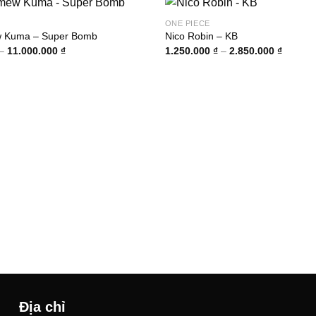
ONE PIECE
w Kuma – Super Bomb
Nico Robin – KB
Khoảng
Khoảng
–
11.000.000
₫
1.250.000
₫
–
2.850.000
₫
giá:
giá:
từ
từ
2.800.000 ₫
1.250.0
đến
đến
11.000.000 ₫
2.850.0
Địa chỉ