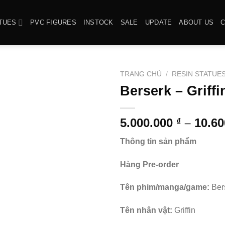
TUES
PVC FIGURES
INSTOCK
SALE
UPDATE
ABOUT US
TRANG CHỦ
/
RESIN STATUE
Berserk – Griff
5.000.000
–
10.6
₫
Thông tin sản phẩm
Hàng Pre-order
Tên phim/manga/game:
Ber
Tên nhân vật:
Griffin