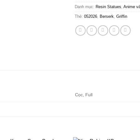
Danh mục:
Resin Statues
,
Anime v
Thẻ:
052026
,
Berserk
,
Griffin
Cọc, Full