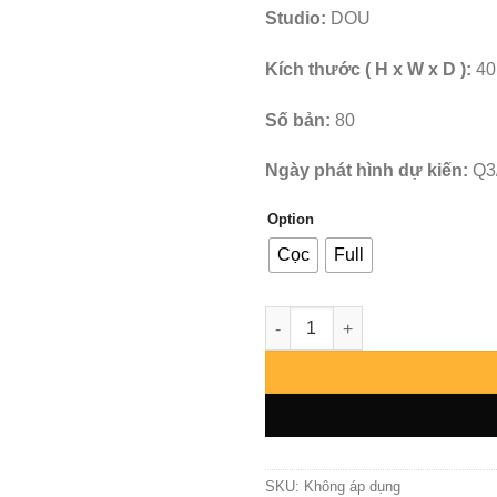
Studio:
DOU
Kích thước ( H x W x D ):
40
Số bản:
80
Ngày phát hình dự kiến:
Q3
Option
Cọc
Full
Berserk - Griffin - DOU số lượ
SKU:
Không áp dụng