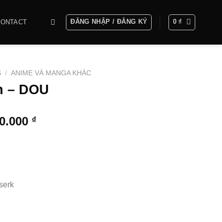
ĐĂNG NHẬP / ĐĂNG KÝ
0
₫
CONTACT
S
/
ANIME VÀ MANGA KHÁC
in – DOU
Khoảng
00.000
₫
giá:
từ
5.000.000 ₫
đến
10.600.000 ₫
serk