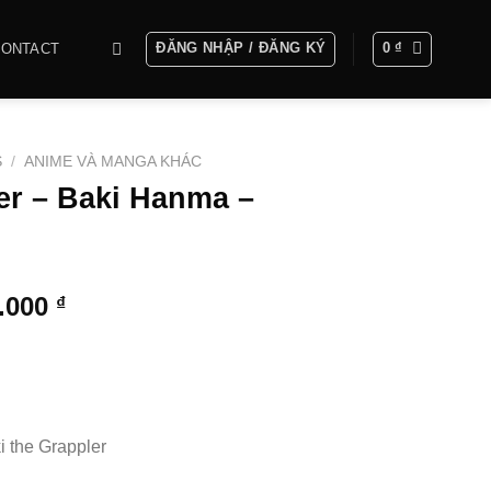
ĐĂNG NHẬP / ĐĂNG KÝ
0
₫
CONTACT
S
/
ANIME VÀ MANGA KHÁC
er – Baki Hanma –
Khoảng
0.000
₫
giá:
từ
1.500.000 ₫
đến
7.500.000 ₫
i the Grappler