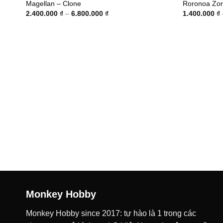
Magellan – Clone
Roronoa Zor
Khoảng
2.400.000
₫
–
6.800.000
₫
1.400.000
₫
giá:
từ
2.400.000 ₫
đến
6.800.000 ₫
Monkey Hobby
Monkey Hobby since 2017: tự hào là 1 trong các