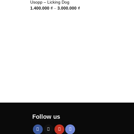
Usopp – Licking Dog
g
Khoảng
1.400.000
₫
–
3.000.000
₫
giá:
từ
000 ₫
1.400.000 ₫
đến
0.000 ₫
3.000.000 ₫
ONE 
Spee
1.60
Follow us