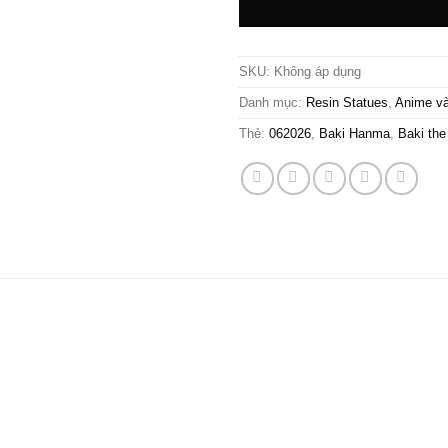
SKU:
Không áp dụng
Danh mục:
Resin Statues
,
Anime v
Thẻ:
062026
,
Baki Hanma
,
Baki the