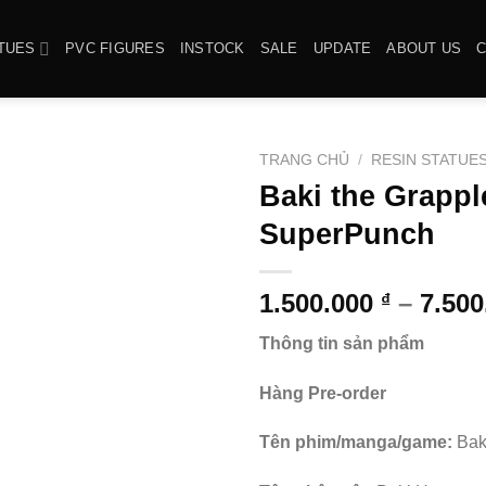
TUES
PVC FIGURES
INSTOCK
SALE
UPDATE
ABOUT US
TRANG CHỦ
/
RESIN STATUE
Baki the Grappl
SuperPunch
1.500.000
–
7.50
₫
Thông tin sản phẩm
Hàng Pre-order
Tên phim/manga/game:
Bak