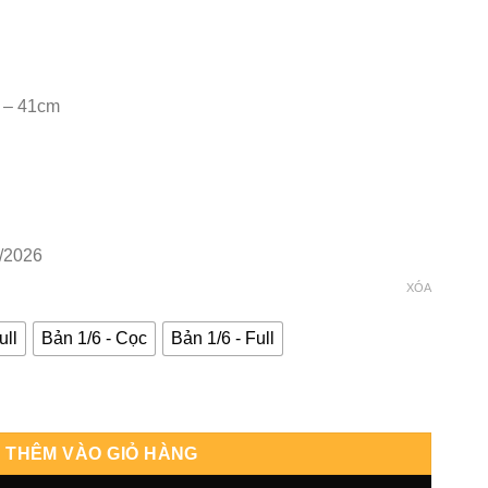
 – 41cm
/2026
XÓA
ull
Bản 1/6 - Cọc
Bản 1/6 - Full
ma - SuperPunch số lượng
THÊM VÀO GIỎ HÀNG