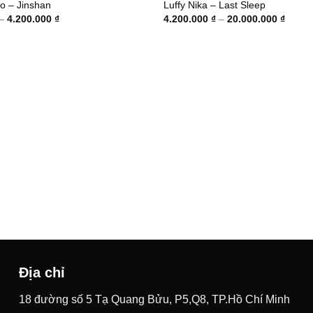
o – Jinshan
Luffy Nika – Last Sleep
Khoảng
Khoản
–
4.200.000
₫
4.200.000
₫
–
20.000.000
₫
giá:
giá:
từ
từ
1.400.000 ₫
4.200.
đến
đến
4.200.000 ₫
20.00
Địa chỉ
18 đường số 5 Tạ Quang Bửu, P5,Q8, TP.Hồ Chí Minh