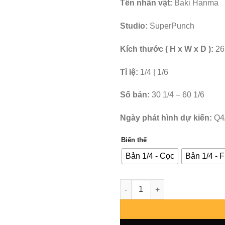
Tên nhân vật:
Baki Hanma
Studio:
SuperPunch
Kích thước ( H x W x D ):
26
Tỉ lệ:
1/4 | 1/6
Số bản:
30 1/4 – 60 1/6
Ngày phát hình dự kiến:
Q4
Biến thế
Bản 1/4 - Cọc
Bản 1/4 - F
Baki the Grappler - Baki Han