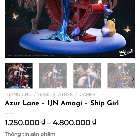
TRANG CHỦ
/
RESIN STATUES
/
GAMES
Azur Lane – IJN Amagi – Ship Girl
Khoảng
1.250.000
–
4.800.000
₫
₫
giá:
Thông tin sản phẩm
từ