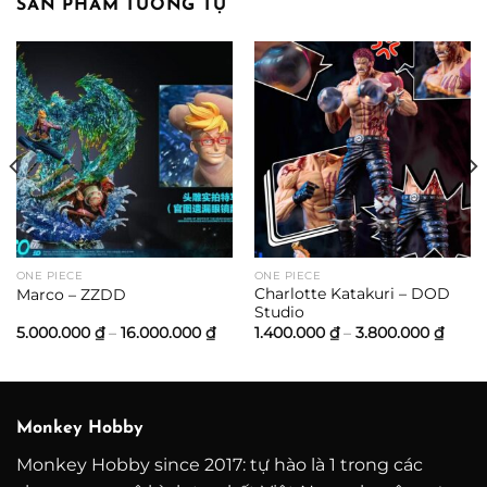
SẢN PHẨM TƯƠNG TỰ
ảng
0.000 ₫
0.000 ₫
ONE PIECE
ONE PIECE
Charlotte Katakuri – DOD
Marco – ZZDD
Studio
Khoảng
Khoả
5.000.000
₫
–
16.000.000
₫
1.400.000
₫
–
3.800.000
₫
giá:
giá:
từ
từ
5.000.000 ₫
1.400
đến
đến
16.000.000 ₫
3.800
Monkey Hobby
Monkey Hobby since 2017: tự hào là 1 trong các