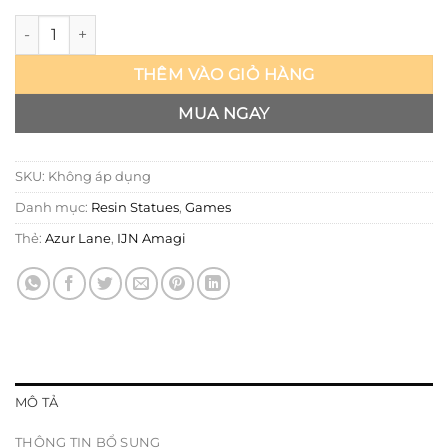
Azur Lane - IJN Amagi - Ship Girl số lượng
THÊM VÀO GIỎ HÀNG
MUA NGAY
SKU:
Không áp dụng
Danh mục:
Resin Statues
,
Games
Thẻ:
Azur Lane
,
IJN Amagi
MÔ TẢ
THÔNG TIN BỔ SUNG