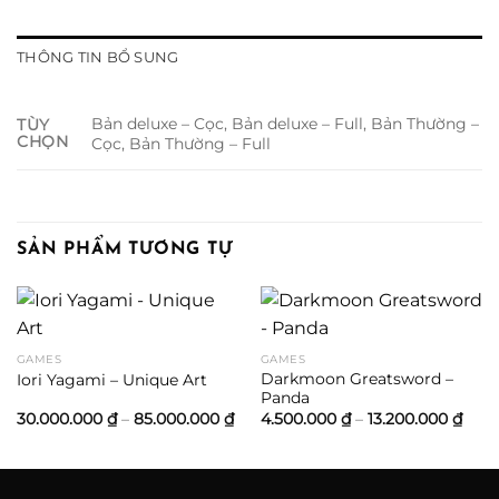
THÔNG TIN BỔ SUNG
Bản deluxe – Cọc, Bản deluxe – Full, Bản Thường –
TÙY
CHỌN
Cọc, Bản Thường – Full
SẢN PHẨM TƯƠNG TỰ
GAMES
GAMES
Darkmoon Greatsword –
Iori Yagami – Unique Art
Panda
Khoảng
Kho
30.000.000
₫
–
85.000.000
₫
4.500.000
₫
–
13.200.000
₫
giá:
giá:
từ
từ
30.000.000 ₫
4.50
đến
đến
85.000.000 ₫
13.2