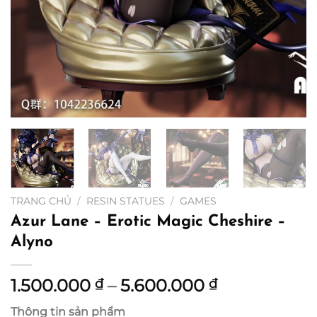
TRANG CHỦ
/
RESIN STATUES
/
GAMES
Azur Lane – Erotic Magic Cheshire –
Alyno
Khoảng
1.500.000
–
5.600.000
₫
₫
giá:
Thông tin sản phẩm