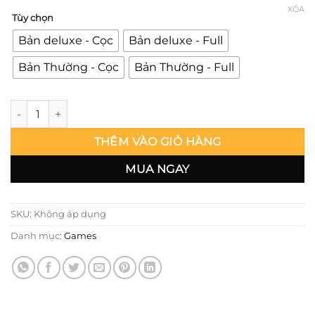
XÓA
Tùy chọn
Bản deluxe - Cọc
Bản deluxe - Full
Bản Thường - Cọc
Bản Thường - Full
Azur Lane - Erotic Magic Cheshire - Alyno số lượng
THÊM VÀO GIỎ HÀNG
MUA NGAY
SKU:
Không áp dụng
Danh mục:
Games