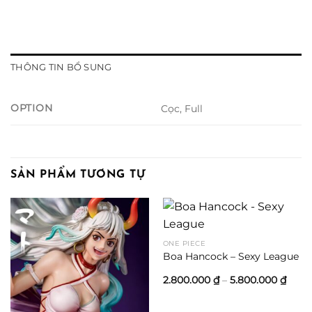
THÔNG TIN BỔ SUNG
OPTION
Cọc, Full
SẢN PHẨM TƯƠNG TỰ
ONE PIECE
Boa Hancock – Sexy League
Khoả
2.800.000
₫
–
5.800.000
₫
giá:
từ
2.800