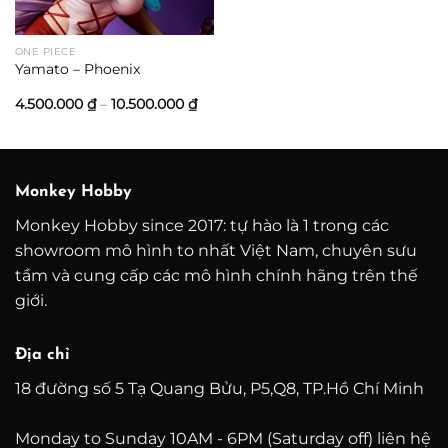
đến
5.800
ONE PIECE
Yamato – Phoenix
Khoảng
4.500.000
₫
–
10.500.000
₫
giá:
từ
4.500.000 ₫
đến
10.500.000 ₫
Monkey Hobby
Monkey Hobby since 2017: tự hào là 1 trong các
showroom mô hình to nhất Việt Nam, chuyên sưu
tầm và cung cấp các mô hình chính hãng trên thế
giới.
Địa chỉ
18 đường số 5 Tạ Quang Bửu, P5,Q8, TP.Hồ Chí Minh
Monday to Sunday 10AM - 6PM (Saturday off) liên hệ