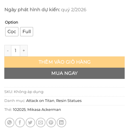
Ngày phát hình dự kiến:
quý 2/2026
Option
Cọc
Full
Attack on Titan - Mikasa Ackerman - Cedar studio số lượng
THÊM VÀO GIỎ HÀNG
MUA NGAY
SKU:
Không áp dụng
Danh mục:
Attack on Titan
,
Resin Statues
Thẻ:
102025
,
Mikasa Ackerman