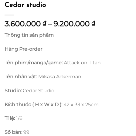
Cedar studio
Khoảng
3.600.000
–
9.200.000
₫
₫
giá:
Thông tin sản phẩm
từ
3.600.000 
Hàng Pre-order
đến
9.200.000 
Tên phim/manga/game:
Attack on Titan
Tên nhân vật:
Mikasa Ackerman
Studio:
Cedar Studio
Kích thước ( H x W x D ):
42 x 33 x 25cm
Tỉ lệ:
1/6
Số bản:
99