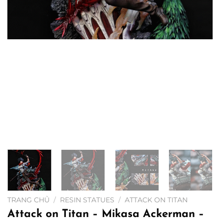
TRANG CHỦ
/
RESIN STATUES
/
ATTACK ON TITAN
Attack on Titan – Mikasa Ackerman –