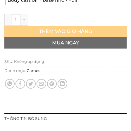
Body cast off + base nhỏ - Full
Arlecchino - Atlas số lượng
THÊM VÀO GIỎ HÀNG
MUA NGAY
SKU:
Không áp dụng
Danh mục:
Games
THÔNG TIN BỔ SUNG