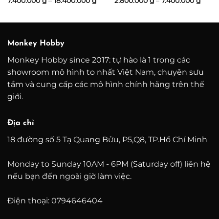
7.400.000
₫
–
18.400.000
₫
2.800.000
₫
–
7.400.000
₫
giá:
giá:
từ
từ
7.400.000 ₫
2.800
đến
đến
18.400.000 ₫
7.400
Monkey Hobby
Monkey Hobby since 2017: tự hào là 1 trong các
showroom mô hình to nhất Việt Nam, chuyên sưu
tầm và cung cấp các mô hình chính hãng trên thế
giới.
Địa chỉ
18 đường số 5 Tạ Quang Bửu, P5,Q8, TP.Hồ Chí Minh
Monday to Sunday 10AM - 6PM (Saturday off) liên hệ
nếu bạn đến ngoài giờ làm việc.
Điện thoại: 0794646404