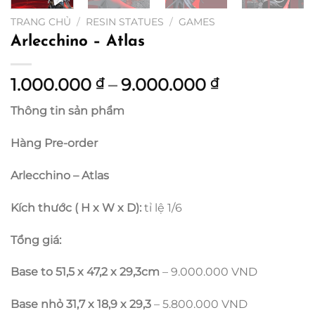
TRANG CHỦ
/
RESIN STATUES
/
GAMES
Arlecchino – Atlas
Khoảng
1.000.000
–
9.000.000
₫
₫
giá:
Thông tin sản phẩm
từ
1.000.000 ₫
Hàng Pre-order
đến
9.000.000 
Arlecchino – Atlas
Kích thước ( H x W x D):
tỉ lệ 1/6
Tổng giá:
Base to 51,5 x 47,2 x 29,3cm
– 9.000.000 VND
Base nhỏ 31,7 x 18,9 x 29,3
– 5.800.000 VND