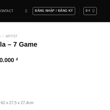
ĐĂNG NHẬP / ĐĂNG KÝ
0
₫
CONTACT
S
/
ARTIST
la – 7 Game
Khoảng
00.000
₫
giá:
từ
7.000.000 ₫
đến
16.800.000 ₫
 62 x 27,5 x 27,4cm