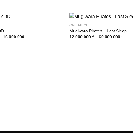
ONE PIECE
DD
Mugiwara Pirates – Last Sleep
Khoảng
Khoả
–
16.000.000
₫
12.000.000
₫
–
60.000.000
₫
giá:
giá:
từ
từ
5.000.000 ₫
12.0
đến
đến
16.000.000 ₫
60.0