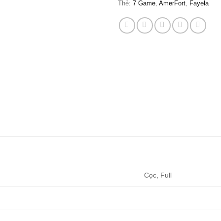
Thẻ:
7 Game
,
AmerFort
,
Fayela
Cọc, Full