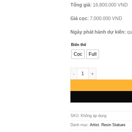
Tổng giá:
16.800.000 VND
Giá cọc:
7.000.000 VND
Ngày phát hành dự kiến:
qu
Biến thế
Cọc
Full
Amerfort - Fayela - 7 Game số
SKU:
Không áp dụng
Danh mục:
Artist
,
Resin Statues