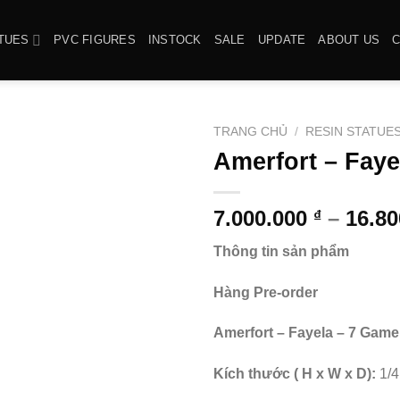
TUES
PVC FIGURES
INSTOCK
SALE
UPDATE
ABOUT US
TRANG CHỦ
/
RESIN STATUE
Amerfort – Faye
7.000.000
–
16.8
₫
Thông tin sản phẩm
Hàng Pre-order
Amerfort – Fayela – 7 Game
Kích thước ( H x W x D):
1/4