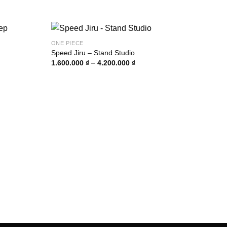
ONE PIECE
Speed Jiru – Stand Studio
ng
Khoảng
1.600.000
₫
–
4.200.000
₫
giá:
từ
00.000 ₫
1.600.000 ₫
đến
00.000 ₫
4.200.000 ₫
ONE 
Bigm
2.85