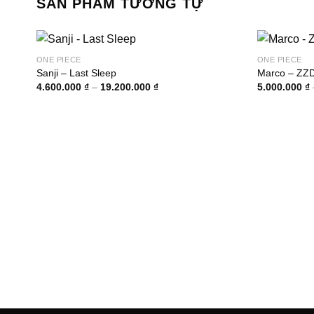
SẢN PHẨM TƯƠNG TỰ
ONE PIECE
ONE PIECE
Sanji – Last Sleep
Marco – ZZ
Khoảng
4.600.000
₫
–
19.200.000
₫
5.000.000
₫
giá:
từ
4.600.000 ₫
đến
19.200.000 ₫